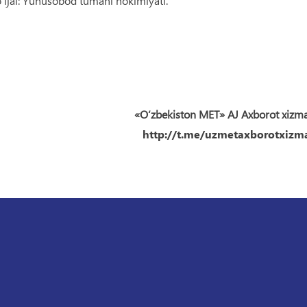
‘ljal: Yunusobod tumani hokimiyati.
«O‘zbekiston MET» AJ Axborot xizm
http://t.me/uzmetaxborotxizma