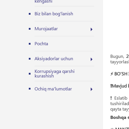
kengashi
Biz bilan bog'lanish
Murojaatlar
Pochta
Bugun,
2
Aksiyadorlar uchun
tayyorla
Korrupsiyaga qarshi
⚡️ BO‘SH 
kurashish
❗️Mavjud 
Ochiq ma'lumotlar
❗️ Eslati
tushirilad
qayta ta
Boshqa
e