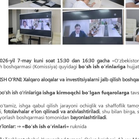
026-yil 7-may kuni soat 15:30 dan 16:30 gacha
«O‘zbekiston
sh boshqarmasi (Komissiya) quyidagi
bo‘sh ish o‘rinlariga
hujjat
ISH O‘RNI: Xalqaro aloqalar va investitsiyalarni jalb qilish boshqa
bo‘sh ish o‘rinlariga
ishga kirmoqchi bo‘lgan fuqarolarga
tavs
b o‘tamiz, ishga qabul qilish jarayoni ochiqlik va shaffoflik ta
i,
fotolavhalar e’lon qilinadi va arxivlashtiriladi
, shu bilan birga,
yyorlash boshqarmasi tomonidan
bayonlashtiriladi
.
’lonlar:
⇒
«Bo‘sh ish o‘rinlari»
ruknida