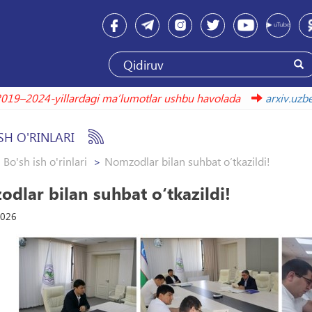
2019–2024-yillardagi maʼlumotlar ushbu havolada
arxiv
SH O'RINLARI
Bo'sh ish o'rinlari
Nomzodlar bilan suhbat o‘tkazildi!
dlar bilan suhbat o‘tkazildi!
2026