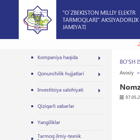
"O`ZBEKISTON MILLIY ELEKTR
TARMOQLARI" AKSIYADORLIK
JAMIYATI
Kompaniya haqida
BO'SH I
Asosiy
Qonunchilik hujjatlari
Nomzo
Investitsiya salohiyati
07.05.
Qiziqarli xabarlar
Yangiliklar
Tarmoq ilmiy-texnik