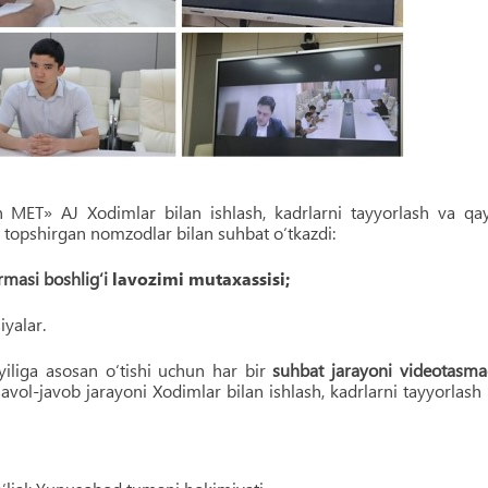
 MET» AJ Xodimlar bilan ishlash, kadrlarni tayyorlash va qa
 topshirgan nomzodlar bilan suhbat o‘tkazdi:
rmasi boshlig‘i
lavozimi mutaxassisi;
iyalar.
moyiliga asosan o‘tishi uchun har bir
suhbat jarayoni videotasm
 savol-javob jarayoni Xodimlar bilan ishlash, kadrlarni tayyorlash