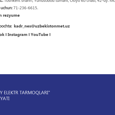
L:
Toshkent shahri, Yunusobod tumani, Osiyo ko‘chasi, 42-uy. Mo
 uchun:
71-236-6615.
n rezyume
pochta:
kadr_nes@uzbekistonmet.uz
ok
‖
Instagram
‖
YouTube
‖
IY ELEKTR TARMOQLARI"
YATI