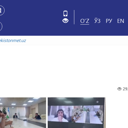
O'Z
ЎЗ
РУ
EN
.uzbekistonmet.uz
29