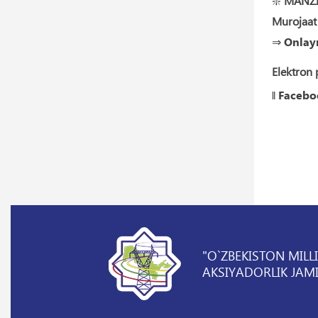
❇️
MANZI
Murojaat
⇒
Onlay
Elektron 
‖
Facebo
"O`ZBEKISTON MILL
AKSIYADORLIK JAMI