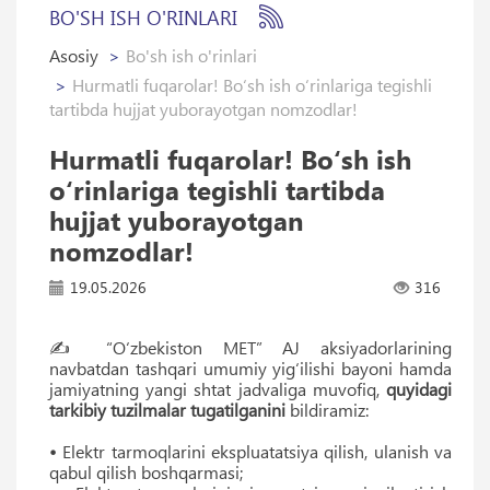
BO'SH ISH O'RINLARI
Asosiy
Bo'sh ish o'rinlari
Hurmatli fuqarolar! Bo‘sh ish o‘rinlariga tegishli
tartibda hujjat yuborayotgan nomzodlar!
Hurmatli fuqarolar! Bo‘sh ish
o‘rinlariga tegishli tartibda
hujjat yuborayotgan
nomzodlar!
19.05.2026
316
✍️ “O‘zbekiston MET” AJ aksiyadorlarining
navbatdan tashqari umumiy yig‘ilishi bayoni hamda
jamiyatning yangi shtat jadvaliga muvofiq,
quyidagi
tarkibiy tuzilmalar tugatilganini
bildiramiz:
•
Elektr tarmoqlarini ekspluatatsiya qilish, ulanish va
qabul qilish boshqarmasi;