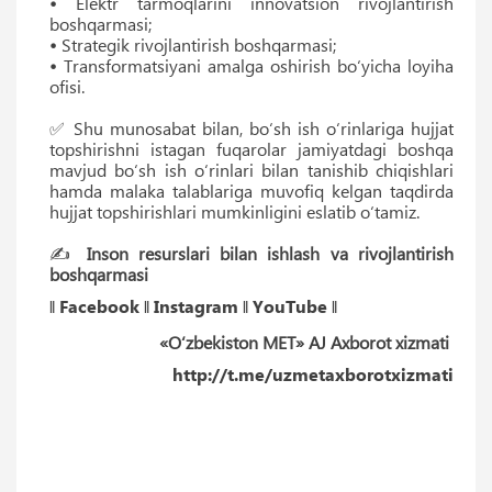
•
Elektr tarmoqlarini innovatsion rivojlantirish
boshqarmasi;
•
Strategik rivojlantirish boshqarmasi;
•
Transformatsiyani amalga oshirish bo‘yicha loyiha
ofisi.
✅ Shu munosabat bilan, bo‘sh ish o‘rinlariga hujjat
topshirishni istagan fuqarolar jamiyatdagi boshqa
mavjud bo‘sh ish o‘rinlari bilan tanishib chiqishlari
hamda malaka talablariga muvofiq kelgan taqdirda
hujjat topshirishlari mumkinligini eslatib o‘tamiz.
✍️
Inson resurslari bilan ishlash va rivojlantirish
boshqarmasi
‖
Facebook
‖
Instagram
‖
YouTube
‖
«O‘zbekiston MET» AJ Axborot xizmati
http://t.me/uzmetaxborotxizmati