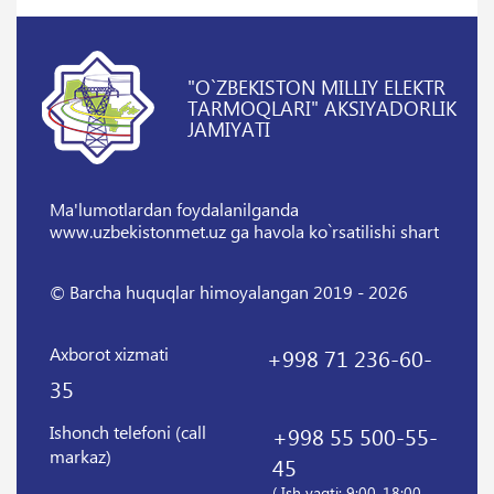
"O`ZBEKISTON MILLIY ELEKTR
TARMOQLARI" AKSIYADORLIK
JAMIYATI
Ma'lumotlardan foydalanilganda
www.uzbekistonmet.uz ga havola ko`rsatilishi shart
© Barcha huquqlar himoyalangan 2019 - 2026
Axborot xizmati
+998 71 236-60-
35
Ishonch telefoni (call
+998 55 500-55-
markaz)
45
( Ish vaqti: 9:00-18:00,