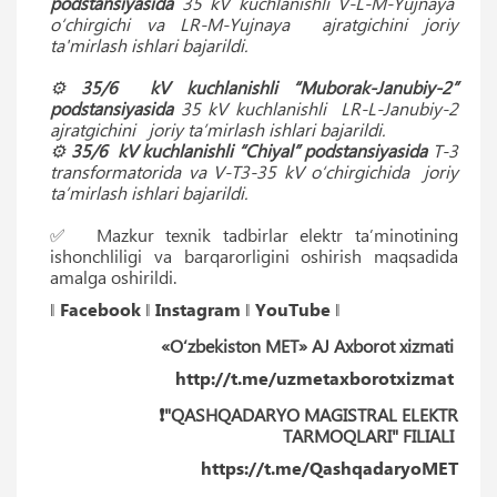
podstansiyasida
35 kV kuchlanishli V-L-M-Yujnaya
o‘chirgichi va LR-M-Yujnaya ajratgichini joriy
ta'mirlash ishlari bajarildi.
⚙️
35/6 kV kuchlanishli “Muborak-Janubiy-2”
podstansiyasida
35 kV kuchlanishli LR-L-Janubiy-2
ajratgichini joriy ta’mirlash ishlari bajarildi.
⚙️
35/6 kV kuchlanishli “Chiyal” podstansiyasida
T-3
transformatorida va V-T3-35 kV o‘chirgichida joriy
ta’mirlash ishlari bajarildi.
✅ Mazkur texnik tadbirlar elektr ta’minotining
ishonchliligi va barqarorligini oshirish maqsadida
amalga oshirildi.
‖
Facebook
‖
Instagram
‖
YouTube
‖
«O‘zbekiston MET» AJ Axborot xizmati
http://t.me/uzmetaxborotxizmat
❗️"QASHQADARYO MAGISTRAL ELEKTR
TARMOQLARI" FILIALI
https://t.me/QashqadaryoMET