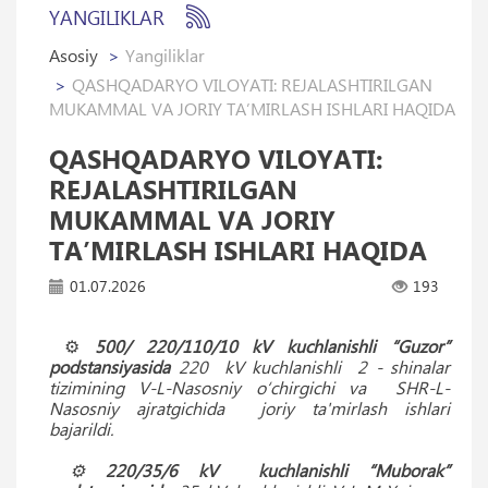
YANGILIKLAR
Asosiy
Yangiliklar
QASHQADARYO VILOYATI: REJALASHTIRILGAN
MUKAMMAL VA JORIY TA’MIRLASH ISHLARI HAQIDA
QASHQADARYO VILOYATI:
REJALASHTIRILGAN
MUKAMMAL VA JORIY
TA’MIRLASH ISHLARI HAQIDA
01.07.2026
193
⚙️
500/ 220/110/10 kV kuchlanishli “Guzor”
podstansiyasida
220 kV kuchlanishli 2 - shinalar
tizimining V-L-Nasosniy o‘chirgichi va SHR-L-
Nasosniy ajratgichida joriy ta'mirlash ishlari
bajarildi.
⚙️
220/35/6 kV kuchlanishli “Muborak”