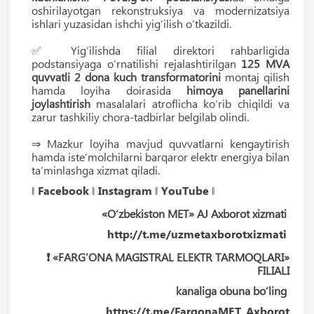
oshirilayotgan rekonstruksiya va modernizatsiya
ishlari yuzasidan ishchi yig‘ilish o‘tkazildi.
✅ Yig‘ilishda filial direktori rahbarligida
podstansiyaga o‘rnatilishi rejalashtirilgan
125 MVA
quvvatli 2 dona kuch transformatorini
montaj qilish
hamda loyiha doirasida
himoya panellarini
joylashtirish
masalalari atroflicha ko‘rib chiqildi va
zarur tashkiliy chora-tadbirlar belgilab olindi.
⇒ Mazkur loyiha mavjud quvvatlarni kengaytirish
hamda iste’molchilarni barqaror elektr energiya bilan
ta’minlashga xizmat qiladi.
‖
Facebook
‖
Instagram
‖
YouTube
‖
«O‘zbekiston MET» AJ Axborot xizmati
http://t.me/uzmetaxborotxizmati
❗️ «FARG’ONA MAGISTRAL ELEKTR TARMOQLARI»
FILIALI
kanaliga obuna bo’ling
https://t.me/FargonaMET_Axborot