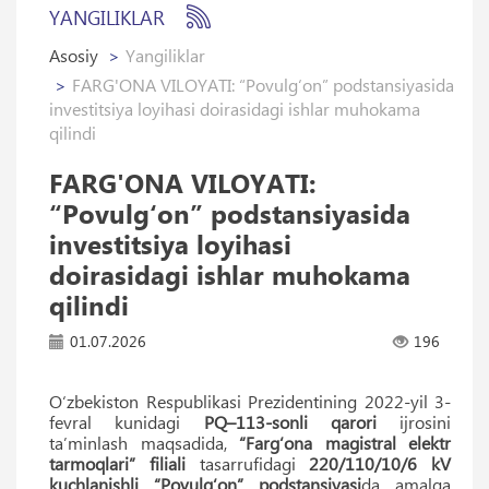
YANGILIKLAR
Asosiy
Yangiliklar
FARG'ONA VILOYATI: “Povulg‘on” podstansiyasida
investitsiya loyihasi doirasidagi ishlar muhokama
qilindi
FARG'ONA VILOYATI:
“Povulg‘on” podstansiyasida
investitsiya loyihasi
doirasidagi ishlar muhokama
qilindi
01.07.2026
196
O‘zbekiston Respublikasi Prezidentining 2022-yil 3-
fevral kunidagi
PQ–113-sonli qarori
ijrosini
ta’minlash maqsadida,
“Farg‘ona magistral elektr
tarmoqlari” filiali
tasarrufidagi
220/110/10/6 kV
kuchlanishli “Povulg‘on” podstansiyasi
da amalga