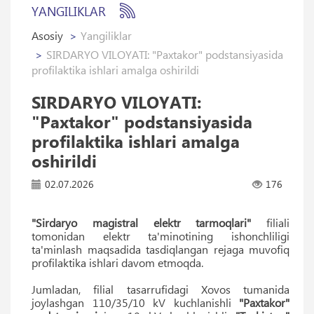
YANGILIKLAR
Asosiy
Yangiliklar
SIRDARYO VILOYATI: "Paxtakor" podstansiyasida
profilaktika ishlari amalga oshirildi
SIRDARYO VILOYATI:
"Paxtakor" podstansiyasida
profilaktika ishlari amalga
oshirildi
02.07.2026
176
"Sirdaryo magistral elektr tarmoqlari"
filiali
tomonidan elektr ta'minotining ishonchliligi
ta'minlash maqsadida tasdiqlangan rejaga muvofiq
profilaktika ishlari davom etmoqda.
Jumladan, filial tasarrufidagi Xovos tumanida
joylashgan 110/35/10 kV kuchlanishli
"Paxtakor"