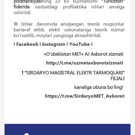
podstansiyasi
ning 10 kV kuchlanishli
"Turkiston"
fiderida
navbatdagi profilaktika ishlari amalga
oshirildi.
⚙️ Ishlar davomida aniqlangan texnik nuqsonlar
bartaraf etildi, elektr uskunalariga texnik xizmat
ko'rsatilib, moylari yangisiga almashtirildi.
‖
Facebook
‖
Instagram
‖
YouTube
‖
«O‘zbekiston MET» AJ Axborot xizmati
http://t.me/uzmetaxborotxizmati
❗️ "SIRDARYO MAGISTRAL ELEKTR TARMOQLARI"
FILIALI
kanaliga obuna bo‘ling!
https://t.me/SirdaryoMET_Axborot