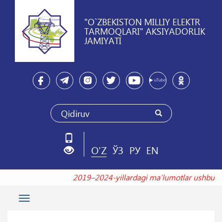
"O`ZBEKISTON MILLIY ELEKTR
TARMOQLARI" AKSIYADORLIK
JAMIYATI
O'Z
ЎЗ
РУ
EN
2019–2024-yillardagi maʼlumotlar ushb
Toggle
navigation