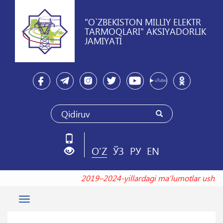
"O`ZBEKISTON MILLIY ELEKTR
TARMOQLARI" AKSIYADORLIK
JAMIYATI
O'Z
ЎЗ
РУ
EN
2019–2024-yillardagi maʼlumotlar us
Toggle
navigation