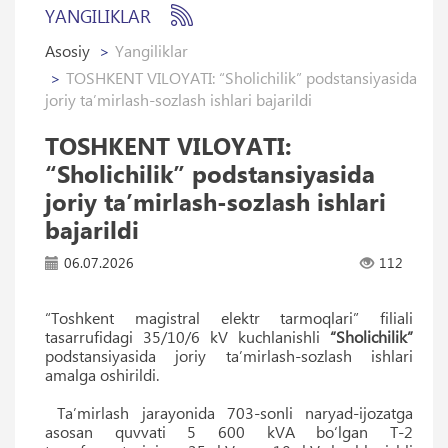
YANGILIKLAR
Asosiy
Yangiliklar
TOSHKENT VILOYATI: “Sholichilik” podstansiyasida
joriy taʼmirlash-sozlash ishlari bajarildi
TOSHKENT VILOYATI:
“Sholichilik” podstansiyasida
joriy taʼmirlash-sozlash ishlari
bajarildi
06.07.2026
112
“Toshkent magistral elektr tarmoqlari” filiali
tasarrufidagi 35/10/6 kV kuchlanishli
“Sholichilik”
podstansiyasida joriy taʼmirlash-sozlash ishlari
amalga oshirildi.
Taʼmirlash jarayonida 703-sonli naryad-ijozatga
asosan quvvati 5 600 kVA bo‘lgan T-2