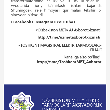
transformatorining 35 kV va 10 kV kuchlanishli
vvodlarida joriy taʼmirlash ishlari bajarildi.
Shuningdek, rele himoyasi qurilmalari tekshirilib,
sinovdan o‘tkazildi.
‖
Facebook
‖
Instagram
‖
YouTube
‖
«O‘zbekiston MET» AJ Axborot xizmati
http://t.me/uzmetaxborotxizmati
«TOSHKENT MAGISTRAL ELEKTR TARMOQLARI»
FILIALI
kanaliga aʼzo bo‘ling!
http://t.me/ToshkentMET_Axborot
"O`ZBEKISTON MILLIY ELEKTR
TARMOQLARI" AKSIYADORLIK
JAMIYATI