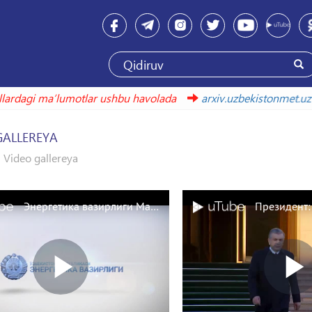
i maʼlumotlar ushbu havolada
arxiv.uzbekistonmet.uz
GALLEREYA
Video gallereya