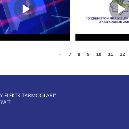
«
7
8
9
10
11
12
IY ELEKTR TARMOQLARI"
YATI