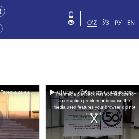
O'Z
ЎЗ
РУ
EN