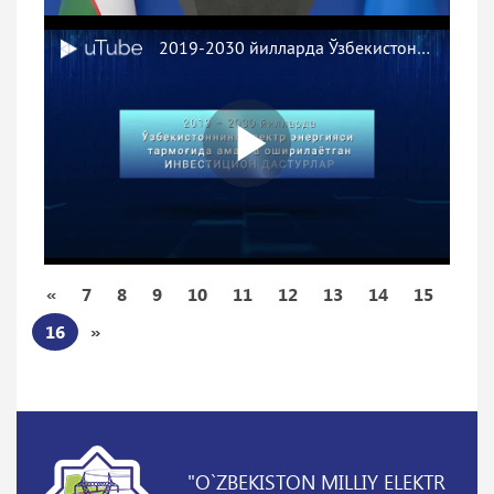
«
7
8
9
10
11
12
13
14
15
16
»
"O`ZBEKISTON MILLIY ELEKTR