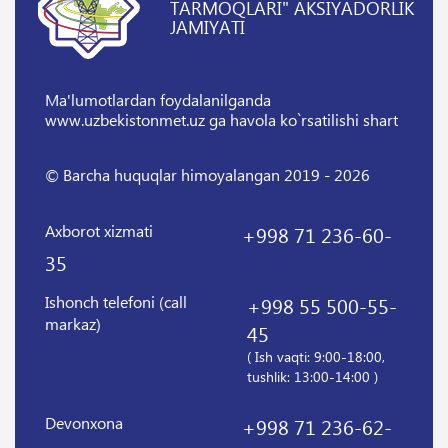
TARMOQLARI" AKSIYADORLIK
JAMIYATI
Ma'lumotlardan foydalanilganda
www.uzbekistonmet.uz ga havola ko`rsatilishi shart
© Barcha huquqlar himoyalangan 2019 - 2026
Axborot xizmati
+998 71 236-60-
35
Ishonch telefoni (call
+998 55 500-55-
markaz)
45
( Ish vaqti: 9:00-18:00,
tushlik: 13:00-14:00 )
Devonxona
+998 71 236-62-