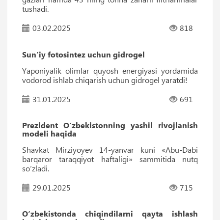
tushadi.
03.02.2025
818
Sun’iy fotosintez uchun gidrogel
Yaponiyalik olimlar quyosh energiyasi yordamida
vodorod ishlab chiqarish uchun gidrogel yaratdi!
31.01.2025
691
Prezident O‘zbekistonning yashil rivojlanish
modeli haqida
Shavkat Mirziyoyev 14-yanvar kuni «Abu-Dabi
barqaror taraqqiyot haftaligi» sammitida nutq
so‘zladi.
29.01.2025
715
O‘zbekistonda chiqindilarni qayta ishlash