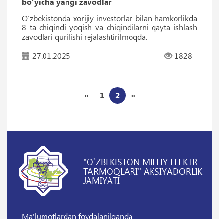
bo‘yicha yangi zavodlar
O‘zbekistonda xorijiy investorlar bilan hamkorlikda
8 ta chiqindi yoqish va chiqindilarni qayta ishlash
zavodlari qurilishi rejalashtirilmoqda.
27.01.2025
1828
«
1
2
»
"O`ZBEKISTON MILLIY ELEKTR
TARMOQLARI" AKSIYADORLIK
JAMIYATI
Ma'lumotlardan foydalanilganda