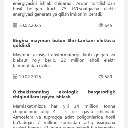
energiyasini ishlab chiqaradi. Arqon tortilishidan
hosil bo‘lgan kuch 75 kVt·soatgacha elektr
energiyasi generatsiya qilish imkonini beradi.
10.02.2025
645
Birgina maymun butun Shri-Lankani elektrsiz
qoldirdi
Maymun asosiy transformatorga kirib qolgan va
blekaut ro‘y berib, 22 million aholi elektr
taʼminotidan uzildi.
10.02.2025
589
O‘zbekistonning ekologik barqarorligi:
chiqindilarni qayta ishlash
Mamlakatimizda har yili 14 million tonna
chiqindining atigi 4 - 5 foizi qayta ishlanadi.
Atmosfera va tuproqqa axlat poligonlarida hosil
bo‘ladigan 7 million tonnadan ortiq issiqxona
gazlari hamda 43 ming tonna zaharli filtrlanmalar