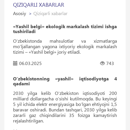
QIZIQARLI XABARLAR
Asosiy
Qiziqarli xabarlar
«Yashil belgi» ekologik markalash tizimi ishga
tushiriladi
O‘zbekistonda mahsulotlar va xizmatlarga
mo‘ljallangan yagona ixtiyoriy ekologik markalash
tizimi – «Yashil belgi» joriy etiladi.
06.03.2025
743
Oʻzbekistonning «yashil» iqtisodiyotga 4
qadami
2030 yilga kelib Oʻzbekiston iqtisodiyoti 200
milliard dollargacha oʻsishi kutilmoqda. Bu keyingi
5 yil ichida elektr energiyasiga boʻlgan ehtiyojni 1,5
baravar oshiradi. Bundan tashqari, 2030 yilga kelib
zararli gaz chiqindilarini 35 foizga kamaytirish
rejalashtirilgan.