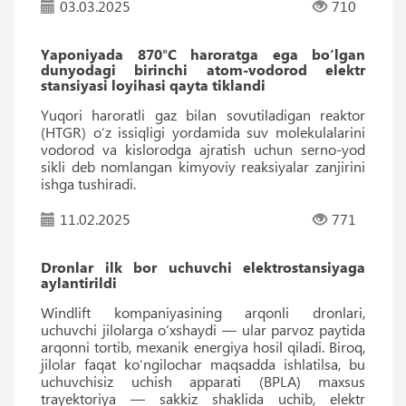
03.03.2025
710
Yaponiyada 870°C haroratga ega bo‘lgan
dunyodagi birinchi atom-vodorod elektr
stansiyasi loyihasi qayta tiklandi
Yuqori haroratli gaz bilan sovutiladigan reaktor
(HTGR) o‘z issiqligi yordamida suv molekulalarini
vodorod va kislorodga ajratish uchun serno-yod
sikli deb nomlangan kimyoviy reaksiyalar zanjirini
ishga tushiradi.
11.02.2025
771
Dronlar ilk bor uchuvchi elektrostansiyaga
aylantirildi
Windlift kompaniyasining arqonli dronlari,
uchuvchi jilolarga o‘xshaydi — ular parvoz paytida
arqonni tortib, mexanik energiya hosil qiladi. Biroq,
jilolar faqat ko‘ngilochar maqsadda ishlatilsa, bu
uchuvchisiz uchish apparati (BPLA) maxsus
trayektoriya — sakkiz shaklida uchib, elektr