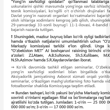
“Yong‘in xavfsizligi qoidalari” qo‘llanmasi talablariga
uskunalarini qishki mavsumda yong‘inga xavfsiz ishlashg
texnik komissiyalari, ko‘ngilli o‘t o‘chirish drujinalari fao
Davlat yong‘in nazorati organlari ko‘rsatmalarini bajarish
olish ishlariga xodimlarni kengroq jalb qilish, shuningde
29-yanvardagi 33-sonli buyrug‘i 11-1-ilovasi, 4-bandid b
bajarish nazarda tutilgan.
❗️ Shuningdek, mazkur buyruq bilan ko‘rik oyligi tadbirlari
hamda o‘tkazish natijalarini umumlashtirish uchun “O‘
Markaziy komissiyasi tarkibi e'lon qilindi. Unga ko
"O‘zbekiston MET” AJ boshqaruvi raisining birinchi o‘ri
a'zolari: Z.I.Ataev, A.B.Sultonov, Sh.S.Kulibaev, M.K
N.Sh.Azimov hamda S.R.Xaydarovlardan iborat.
⇒ Ko‘rik davomida tashkil etilgan seminarlar, O‘zbeki
yong‘in xavfsizligi xodimlari bilan birgalikda o‘tk
Aksiyadorlik jamiyatining Axborot xizmati orqali yoritib
seminarlar, o‘tkazilgan mashg‘ulotlarning foto hamda vid
fotoalbomlar shaklida Komissiyaga taqdim etiladi.
⇒ Bundan tashqari, ko‘rik yakuni bo‘yicha Markaziy komi
sovrinli o‘rinlarni egallagan filial va bo‘linmalarga rag‘b
ajratilishi ko‘zda tutilgan. Jumladan: 1-o‘rin — 25 000 
000 000 so‘m; 3-o‘rin — 17 000 000 so‘m.