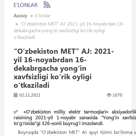
E’LONLAR
Asosiy
E’lonlar
“O‘zbekiston MET” AJ: 2021-yil 16-noyabrdan 16-
dekabrgacha yong‘in xavfsizligi ko‘rik oyligi
o‘tkaziladi
“O‘zbekiston MET” AJ: 2021-
yil 16-noyabrdan 16-
dekabrgacha yong‘in
xavfsizligi ko‘rik oyligi
o‘tkaziladi
02.11.2021
1070
✅ «O‘zbekiston milliy elektr tarmoqlari» aksiyadorli
raisining 2021-yil 1-noyabr sanasida “Yong‘in xavfsizl
to‘g‘risida”gi 326-sonli buyrug‘i imzolandi.
Buyruqda “O‘zbekiston MET” AJ quyi tizimi bo‘linma va f