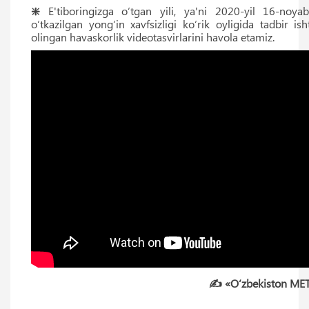
❇️
E'tiboringizga o‘tgan yili, ya'ni 2020-yil 16-noy
o‘tkazilgan yong‘in xavfsizligi ko‘rik oyligida tadbir is
olingan havaskorlik videotasvirlarini havola etamiz.
✍️ «O‘zbekiston ME