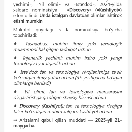
yechimi», «Yil olimi» va «Isteʼdod», 2024-yilda
xalqaro nominatsiya –
«Discovery» («Kashfiyot»)
eʼlon qilindi.
Unda istalgan davlatdan olimlar ishtirok
etishi mumkin
.
Mukofot quyidagi 5 ta nominatsiya bo‘yicha
topshiriladi:
♦ Tashabbus: muhim ilmiy yoki texnologik
muammoni hal qilgan tadqiqot uchun
♦ Injenerlik yechimi: muhim ixtiro yoki yangi
texnologiya yaratganlik uchun
♦ Isteʼdod: fan va texnologiya rivojlanishiga ta’sir
ko‘rsatgan ilmiy yutuq uchun (35 yoshgacha bo‘lgan
olimlarga beriladi)
♦ Yil olimi: fan va texnologiya manzarasini
o‘zgartirishga qo`shgan shaxsiy hissasi uchun
♦
Discovery (Kashfiyot):
fan va texnologiya rivojiga
ta’sir ko‘rsatgan muhim xalqaro kashfiyot uchun
⇒ Arizalarni qabul qilish muddati —
2025-yil 21-
maygacha.