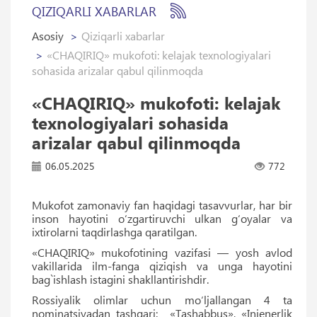
QIZIQARLI XABARLAR
Asosiy
Qiziqarli xabarlar
«CHAQIRIQ» mukofoti: kelajak texnologiyalari
sohasida arizalar qabul qilinmoqda
«CHAQIRIQ» mukofoti: kelajak
texnologiyalari sohasida
arizalar qabul qilinmoqda
06.05.2025
772
Mukofot zamonaviy fan haqidagi tasavvurlar, har bir
inson hayotini o‘zgartiruvchi ulkan g‘oyalar va
ixtirolarni taqdirlashga qaratilgan.
«CHAQIRIQ» mukofotining vazifasi — yosh avlod
vakillarida ilm-fanga qiziqish va unga hayotini
bag`ishlash istagini shakllantirishdir.
Rossiyalik olimlar uchun mo‘ljallangan 4 ta
nominatsiyadan tashqari: «Tashabbus», «Injenerlik