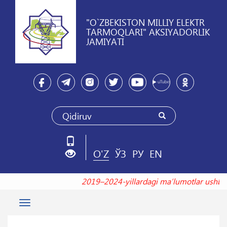
"O`ZBEKISTON MILLIY ELEKTR
TARMOQLARI" AKSIYADORLIK
JAMIYATI
O'Z
ЎЗ
РУ
EN
2019–2024-yillardagi maʼlumotlar ushb
Toggle
navigation