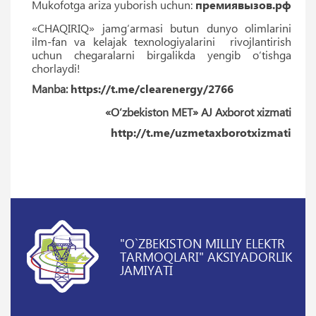
Mukofotga ariza yuborish uchun:
премиявызов.рф
«CHAQIRIQ» jamgʻarmasi butun dunyo olimlarini
ilm-fan va kelajak texnologiyalarini rivojlantirish
uchun chegaralarni birgalikda yengib oʻtishga
chorlaydi!
Manba:
https://t.me/clearenergy/2766
«O‘zbekiston MET» AJ Axborot xizmati
http://t.me/uzmetaxborotxizmati
"O`ZBEKISTON MILLIY ELEKTR
TARMOQLARI" AKSIYADORLIK
JAMIYATI