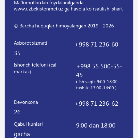
Ma'lumotlardan foydalanilganda
www.uzbekistonmet.uz ga havola ko`rsatilishi shart
© Barcha huquqlar himoyalangan 2019 - 2026
Axborot xizmati
+998 71 236-60-
35
Ishonch telefoni (call
+998 55 500-55-
markaz)
45
( Ish vaqti: 9:00-18:00,
tushlik: 13:00-14:00 )
Devonxona
+998 71 236-62-
26
Qabul kunlari
9:00 dan 18:00
gacha