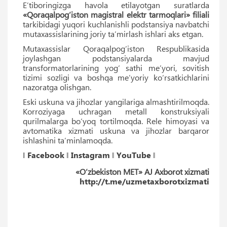
E’tiboringizga havola etilayotgan suratlarda
«Qoraqalpog‘iston magistral elektr tarmoqlari» filiali
tarkibidagi yuqori kuchlanishli podstansiya navbatchi
mutaxassislarining joriy ta’mirlash ishlari aks etgan.
Mutaxassislar Qoraqalpog’iston Respublikasida
joylashgan podstansiyalarda mavjud
transformatorlarining yog‘ sathi me’yori, sovitish
tizimi sozligi va boshqa me’yoriy ko‘rsatkichlarini
nazoratga olishgan.
Eski uskuna va jihozlar yangilariga almashtirilmoqda.
Korroziyaga uchragan metall konstruksiyali
qurilmalarga bo‘yoq tortilmoqda. Rele himoyasi va
avtomatika xizmati uskuna va jihozlar barqaror
ishlashini ta’minlamoqda.
‖
Facebook
‖
Instagram
‖
YouTube
‖
«O‘zbekiston MET» AJ Axborot xizmati
http://t.me/uzmetaxborotxizmati