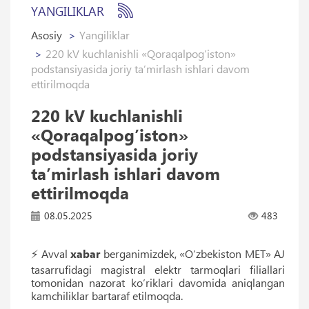
YANGILIKLAR
Asosiy
Yangiliklar
220 kV kuchlanishli «Qoraqalpog’iston»
podstansiyasida joriy ta’mirlash ishlari davom
ettirilmoqda
220 kV kuchlanishli
«Qoraqalpog’iston»
podstansiyasida joriy
ta’mirlash ishlari davom
ettirilmoqda
08.05.2025
483
⚡️ Avval
xabar
berganimizdek, «O‘zbekiston MET» AJ
tasarrufidagi magistral elektr tarmoqlari filiallari
tomonidan nazorat ko‘riklari davomida aniqlangan
kamchiliklar bartaraf etilmoqda.