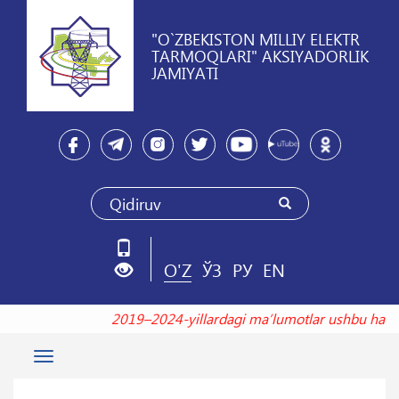
"O`ZBEKISTON MILLIY ELEKTR
TARMOQLARI" AKSIYADORLIK
JAMIYATI
O'Z
ЎЗ
РУ
EN
2019–2024-yillardagi maʼlumotlar ushbu ha
Toggle
navigation