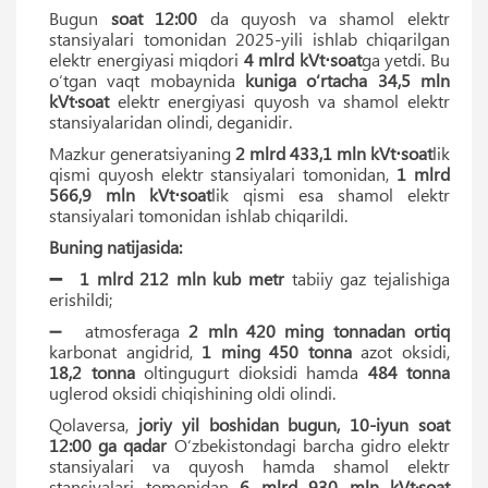
Bugun
soat 12:00
da quyosh va shamol elektr
stansiyalari tomonidan 2025-yili ishlab chiqarilgan
elektr energiyasi miqdori
4 mlrd kVt⋅soat
ga yetdi. Bu
oʻtgan vaqt mobaynida
kuniga oʻrtacha
34,5 mln
kVt·soat
elektr energiyasi quyosh va shamol elektr
stansiyalaridan olindi, deganidir.
Mazkur generatsiyaning
2 mlrd 433,1 mln kVt⋅soat
lik
qismi quyosh elektr stansiyalari tomonidan,
1 mlrd
566,9 mln kVt⋅soat
lik qismi esa shamol elektr
stansiyalari tomonidan ishlab chiqarildi.
Buning natijasida:
➖ 1 mlrd 212 mln kub metr
tabiiy gaz tejalishiga
erishildi;
➖ atmosferaga
2 mln 420 ming tonnadan ortiq
karbonat angidrid,
1 ming 450 tonna
azot oksidi,
18,2 tonna
oltingugurt dioksidi hamda
484 tonna
uglerod oksidi chiqishining oldi olindi.
Qolaversa,
joriy yil boshidan bugun, 10-iyun soat
12:00 ga qadar
Oʻzbekistondagi barcha gidro elektr
stansiyalari va quyosh hamda shamol elektr
stansiyalari tomonidan
6 mlrd 930 mln kVt·soat