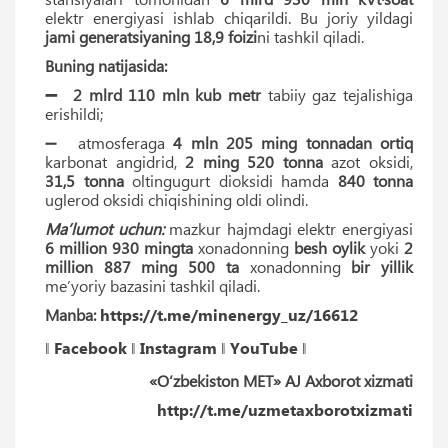
elektr energiyasi ishlab chiqarildi. Bu joriy yildagi
jami generatsiyaning 18,9 foizi
ni tashkil qiladi.
Buning natijasida:
➖ 2 mlrd 110 mln kub metr
tabiiy gaz tejalishiga
erishildi;
➖ atmosferaga
4 mln 205 ming tonnadan ortiq
karbonat angidrid,
2 ming 520 tonna
azot oksidi,
31,5 tonna
oltingugurt dioksidi hamda
840 tonna
uglerod oksidi chiqishining oldi olindi.
Maʼlumot uchun:
mazkur hajmdagi elektr energiyasi
6 million 930 mingta
xonadonning
besh oylik
yoki
2
million 887 ming 500 ta
xonadonning
bir yillik
meʼyoriy bazasini tashkil qiladi.
Manba:
https://t.me/minenergy_uz/16612
‖
Facebook
‖
Instagram
‖
YouTube
‖
«O‘zbekiston MET» AJ Axborot xizmati
http://t.me/uzmetaxborotxizmati