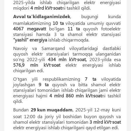
2025-yilda ishlab chiqarilgan elektr energiyasi
miqdori
4 mlrd kVt⋅soat
ni tashkil qildi.
Avval taʼkidlaganimizdek
, bugungi kunda
mamlakatimizning
10 ta
viloyatida umumiy quvvati
4067 megavatt
boʻlgan
11 ta
quyosh fotoelektr
stansiyasi hamda 3 ta shamol elektr stansiyasi
“yashil” energiya
ishlab chiqarmoqda.
Navoiy va Samarqand viloyatlaridagi dastlabki
quyosh elektr stansiyalari tarmoqqa ulanganidan
soʻng 2022-yili
434 mln kVt⋅soat,
2023-yilda esa
576,9 mln kVt⋅soat
elektr energiyasi ishlab
chiqarilgan edi.
Oʻtgan yili respublikamizning
7 ta
viloyatida
joylashgan
9 ta
quyosh va bitta shamol elektr
stansiyalari tomonidan ishlab chiqarilgan jami elektr
energiyasi hajmi
4 mlrd 860 mln kVt·soat
ni tashkil
qildi.
Bundan
29 kun muqaddam
, 2025-yil 12-may kuni
soat 12:00 da joriy yil boshidan buyon quyosh va
shamol elektr stansiyalari tomonidan
3 mlrd kVt⋅soat
elektr energiyasi ishlab chiqarilgani qayd etilgan edi.