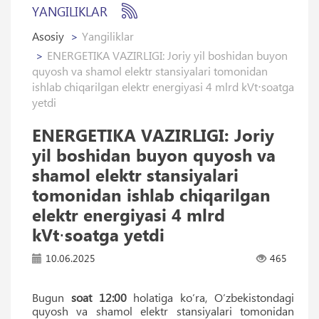
YANGILIKLAR
Asosiy
Yangiliklar
ENERGETIKA VAZIRLIGI: Joriy yil boshidan buyon
quyosh va shamol elektr stansiyalari tomonidan
ishlab chiqarilgan elektr energiyasi 4 mlrd kVt⋅soatga
yetdi
ENERGETIKA VAZIRLIGI: Joriy
yil boshidan buyon quyosh va
shamol elektr stansiyalari
tomonidan ishlab chiqarilgan
elektr energiyasi 4 mlrd
kVt⋅soatga yetdi
10.06.2025
465
Bugun
soat 12:00
holatiga koʻra, Oʻzbekistondagi
quyosh va shamol elektr stansiyalari tomonidan