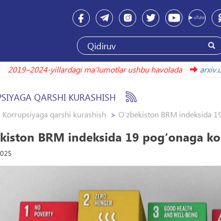
2019–2024-yillardagi maʼlumotlar ushbu havolada
SIYAGA QARSHI KURASHISH
Korrupsiyaga qarshi kurashish
O‘zbekiston BRM indeksida 19
kiston BRM indeksida 19 pog‘onaga ko‘
2025