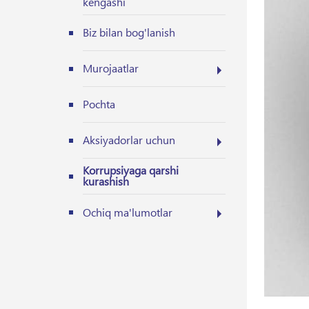
kengashi
Biz bilan bog'lanish
Murojaatlar
Pochta
Aksiyadorlar uchun
Korrupsiyaga qarshi
kurashish
Ochiq ma'lumotlar