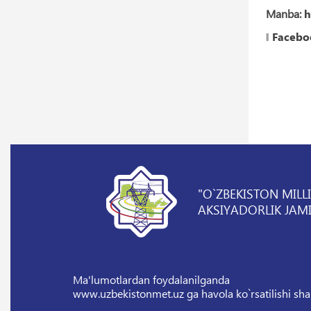
Manba:
h
‖
Facebo
"O`ZBEKISTON MILL
AKSIYADORLIK JAMI
Ma'lumotlardan foydalanilganda
www.uzbekistonmet.uz ga havola ko`rsatilishi sha