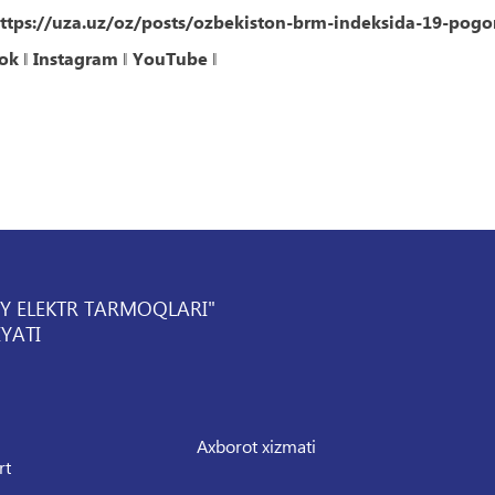
ttps://uza.uz/oz/posts/ozbekiston-brm-indeksida-19-pogo
ok
‖
Instagram
‖
YouTube
‖
IY ELEKTR TARMOQLARI"
YATI
Axborot xizmati
rt