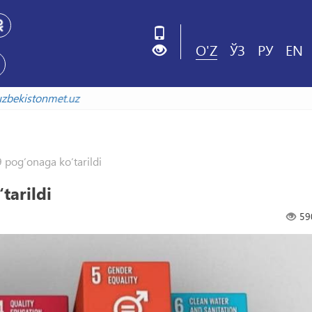
O'Z
ЎЗ
РУ
EN
arxiv.uzbekistonmet.uz
 pog‘onaga ko‘tarildi
tarildi
59