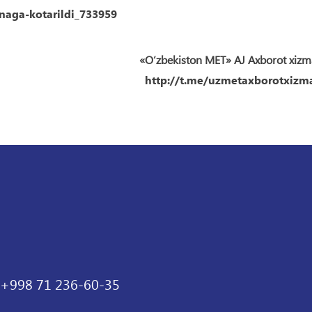
naga-kotarildi_733959
«O‘zbekiston MET» AJ Axborot xizm
http://t.me/uzmetaxborotxizma
+998 71 236-60-35