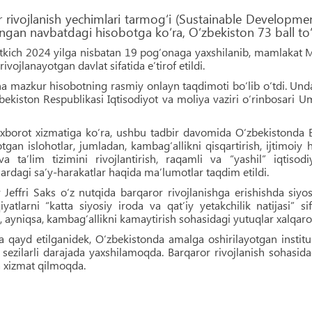
r rivojlanish yechimlari tarmog‘i (Sustainable Develo
ngan navbatdagi hisobotga ko‘ra, O‘zbekiston 73 ball to‘p
atkich 2024 yilga nisbatan 19 pog‘onaga yaxshilanib, mamlakat
ivojlanayotgan davlat sifatida e’tirof etildi.
a mazkur hisobotning rasmiy onlayn taqdimoti bo‘lib o‘tdi. Unda 
bekiston Respublikasi Iqtisodiyot va moliya vaziri o‘rinbosari 
 axborot xizmatiga ko‘ra, ushbu tadbir davomida O‘zbekistonda 
otgan islohotlar, jumladan, kambag‘allikni qisqartirish, ijtimoiy 
a ta’lim tizimini rivojlantirish, raqamli va “yashil” iqtisod
lardagi sa’y-harakatlar haqida ma’lumotlar taqdim etildi.
 Jeffri Saks o‘z nutqida barqaror rivojlanishga erishishda siyos
iyatlarni “katta siyosiy iroda va qat’iy yetakchilik natijasi”
r, ayniqsa, kambag‘allikni kamaytirish sohasidagi yutuqlar xalqaro 
 qayd etilganidek, O‘zbekistonda amalga oshirilayotgan institut
sezilarli darajada yaxshilamoqda. Barqaror rivojlanish sohasid
 xizmat qilmoqda.