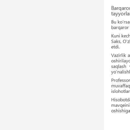
Barqaro
tayyorla
Bu ko‘rs
barqaror r
Kuni kech
Saks, O‘z
etdi.
Vazirlik
oshirilay
saqlash v
yo‘nalish
Professor
muvaffaq
islohotla
Hisobotda
mavqeini 
oshishiga