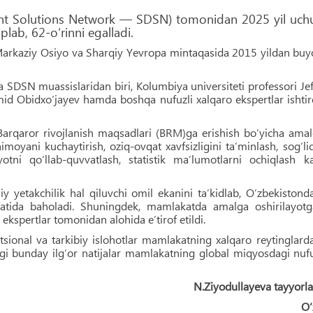
pment Solutions Network — SDSN) tomonidan 2025 yil uch
lab, 62-o‘rinni egalladi.
 Markaziy Osiyo va Sharqiy Yevropa mintaqasida 2015 yildan bu
SDSN muassislaridan biri, Kolumbiya universiteti professori Jef
Umid Obidxo‘jayev hamda boshqa nufuzli xalqaro ekspertlar ishti
Barqaror rivojlanish maqsadlari (BRM)ga erishish bo‘yicha ama
himoyani kuchaytirish, oziq-ovqat xavfsizligini ta’minlash, sog‘li
iyotni qo‘llab-quvvatlash, statistik ma’lumotlarni ochiqlash k
iy yetakchilik hal qiluvchi omil ekanini ta’kidlab, O‘zbekistond
 sifatida baholadi. Shuningdek, mamlakatda amalga oshirilayot
ekspertlar tomonidan alohida e’tirof etildi.
sional va tarkibiy islohotlar mamlakatning xalqaro reytinglard
agi bunday ilg‘or natijalar mamlakatning global miqyosdagi nuf
N.Ziyodullayeva tayyorla
O‘