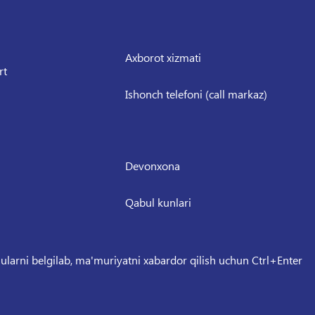
Axborot xizmati
rt
Ishonch telefoni (call markaz)
Devonxona
Qabul kunlari
 ularni belgilab, ma'muriyatni xabardor qilish uchun Ctrl+Enter