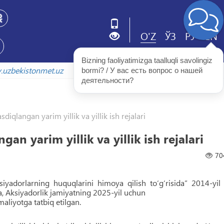
O'Z
ЎЗ
РУ
EN
Bizning faoliyatimizga taalluqli savolingiz 
rxiv.uzbekistonmet.uz
bormi? / У вас есть вопрос о нашей 
деятельности?
sdiqlangan yarim yillik va yillik ish rejalari
an yarim yillik va yillik ish rejalari
70
siyadorlarning huquqlarini himoya qilish to‘g‘risida” 2014-yil
 Aksiyadorlik jamiyatning 2025-yil uchun
maliyotga tatbiq etilgan.