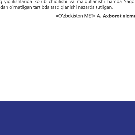
ng yig‘ilishlarida ko‘rib chiqilishi va maʼqullanishi hamda Yag
dan o‘rnatilgan tartibda tasdiqlanishi nazarda tutilgan.
«O‘zbekiston MET» AJ
Axborot xizma