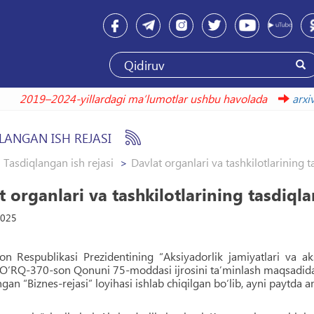
2019–2024-yillardagi maʼlumotlar ushbu havolada
a
LANGAN ISH REJASI
Tasdiqlangan ish rejasi
Davlat organlari va tashkilotlarining ta
 organlari va tashkilotlarining tasdiqlang
2025
on Respublikasi Prezidentining “Aksiyadorlik jamiyatlari va ak
O‘RQ-370-son Qonuni 75-moddasi ijrosini taʼminlash maqsadida,
ngan “Biznes-rejasi” loyihasi ishlab chiqilgan bo‘lib, ayni paytda a