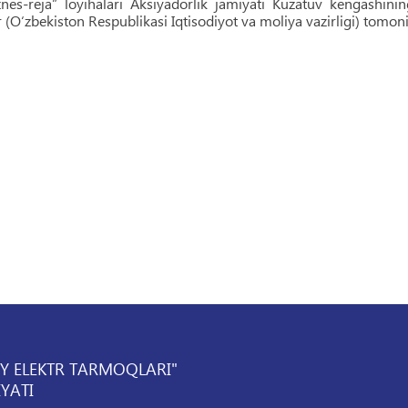
iznes-reja” loyihalari Aksiyadorlik jamiyati Kuzatuv kengashini
 (O‘zbekiston Respublikasi Iqtisodiyot va moliya vazirligi) tomoni
IY ELEKTR TARMOQLARI"
YATI