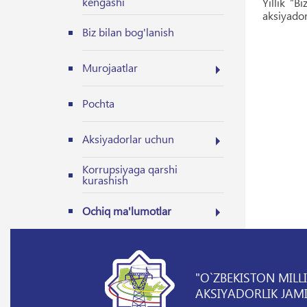
kengashi
Yillik “B
aksiyador
Biz bilan bog'lanish
Murojaatlar
Pochta
Aksiyadorlar uchun
Korrupsiyaga qarshi
kurashish
Ochiq ma'lumotlar
"O`ZBEKISTON MILL
AKSIYADORLIK JAMI