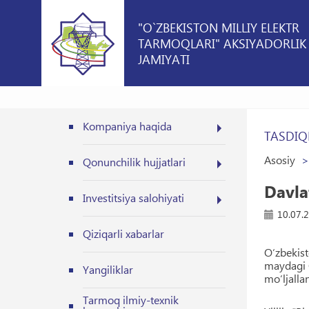
"O`ZBEKISTON MILLIY ELEKTR
TARMOQLARI" AKSIYADORLIK
JAMIYATI
Kompaniya haqida
TASDIQ
Asosiy
Qonunchilik hujjatlari
Davlat
Investitsiya salohiyati
10.07.
Qiziqarli xabarlar
O‘zbekist
maydagi 
Yangiliklar
mo‘ljalla
Tarmoq ilmiy-texnik