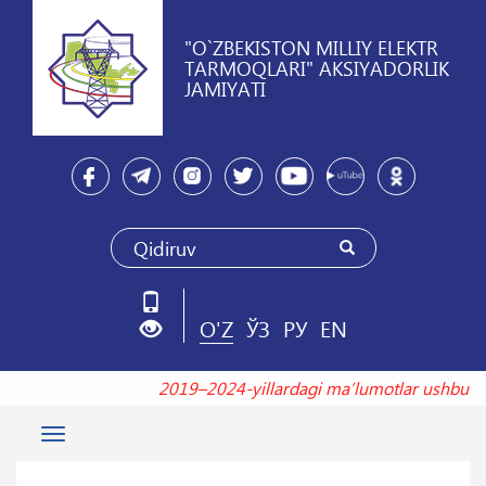
"O`ZBEKISTON MILLIY ELEKTR
TARMOQLARI" AKSIYADORLIK
JAMIYATI
O'Z
ЎЗ
РУ
EN
2019–2024-yillardagi maʼlumotlar ushbu
Toggle
navigation