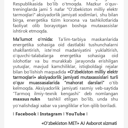
Respublikasida bo‘lib o‘tmoqda. Mazkur o‘quv-
treninglarda jami 5 nafar "O‘zbekiston milliy elektr
tarmoqlari" aksiyadorlik jamiyati xodimlari, shu bilan
birga, energetika tizim korxona va tashkilotlarida
faoliyat olib borayotgan boshqa mutaxassislar
ishtirok etmoqda.
Ma’lumot o‘rnida:
Taʼlim-tarbiya maskanlarida
energetika sohasiga oid dastlabki tushunchalarni
shakllantirish, isteʼmol madaniyatini yuklaltirish,
o‘quvchi-talabalarga energetika sohasiga oid
islohotlar va bu murakkab jarayonda erishilgan
yutuqlar, mavjud kamchiliklar, istiqboldagi rejalar
bilan bo‘lishish maqsadida
«O‘zbekiston milliy elektr
tarmoqlari» aksiyadorlik jamiyati mutaxassislari turli
o‘quv muassasalarida “mahorat darslari”
o‘tib
kelmoqda. Aksiyadorlik jamiyati rasmiy veb-saytida
“Tarmoq ilmiy-texnik kengashi” deb nomlangan
maxsus rukn
tashkil etilgan bo‘lib, unda shu
yo‘nalishdagi xabar va yangiliklar eʼlon qilib boriladi.
‖
Facebook
‖
Instagram
‖
YouTube
‖
«O‘zbekiston MET» AJ Axborot xizmati