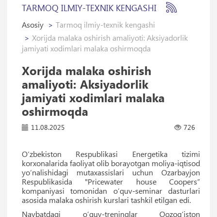
TARMOQ ILMIY-TEXNIK KENGASHI
Asosiy
Tarmoq ilmiy-texnik kengashi
Xorijda malaka oshirish amaliyoti: Aksiyadorlik
jamiyati xodimlari malaka oshirmoqda
Xorijda malaka oshirish
amaliyoti: Aksiyadorlik
jamiyati xodimlari malaka
oshirmoqda
11.08.2025
726
O‘zbekiston Respublikasi Energetika tizimi
korxonalarida faoliyat olib borayotgan moliya-iqtisod
yo‘nalishidagi mutaxassislari uchun Ozarbayjon
Respublikasida "Pricewater house Coopers”
kompaniyasi tomonidan o‘quv-seminar dasturlari
asosida malaka oshirish kurslari tashkil etilgan edi.
Navbatdagi o‘quv-treninglar Qozog‘iston