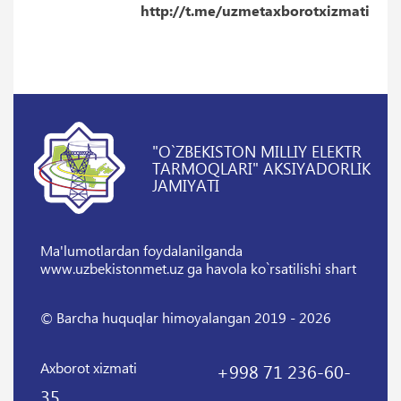
http://t.me/uzmetaxborotxizmati
"O`ZBEKISTON MILLIY ELEKTR
TARMOQLARI" AKSIYADORLIK
JAMIYATI
Ma'lumotlardan foydalanilganda
www.uzbekistonmet.uz ga havola ko`rsatilishi shart
© Barcha huquqlar himoyalangan 2019 - 2026
Axborot xizmati
+998 71 236-60-
35