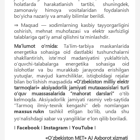
holatlarda harakatlanish tartibi, shuningdek,
zamonaviy himoya vositalaridan foydalanish
bo‘yicha nazariy va amaliy bilimlar berildi.
⇒ Maqsad — xodimlarning kasbiy tayyorgarligini
oshirish, mehnat muhofazasi va elektr xavfsizligi
talablariga qat’iy amal qilishni ta’minlashdir.
Ma’lumot o‘rnida:
Taʼlim-tarbiya maskanlarida
energetika sohasiga oid dastlabki tushunchalarni
shakllantirish, isteʼmol madaniyatini yuklaltirish,
o‘quvchi-talabalarga energetika sohasiga oid
islohotlar va bu murakkab jarayonda erishilgan
yutuqlar, mavjud kamchiliklar, istiqboldagi rejalar
bilan bo‘lishish maqsadida
«O‘zbekiston milliy elektr
tarmoqlari» aksiyadorlik jamiyati mutaxassislari turli
o‘quv muassasalarida “mahorat darslari”
o‘tib
kelmoqda. Aksiyadorlik jamiyati rasmiy veb-saytida
“Tarmoq ilmiy-texnik kengashi” deb nomlangan
maxsus rukn
tashkil etilgan bo‘lib, unda shu
yo‘nalishdagi xabar va yangiliklar eʼlon qilib boriladi.
‖
Facebook
‖
Instagram
‖
YouTube
‖
«O‘zbekiston MET» AJ Axborot xizmati