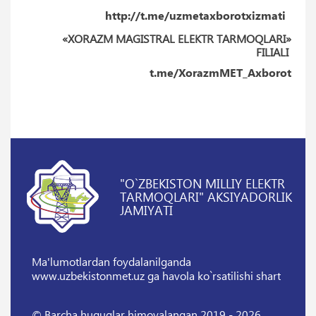
http://t.me/uzmetaxborotxizmati
«XORAZM MAGISTRAL ELEKTR TARMOQLARI»
FILIALI
t.me/XorazmMET_Axborot
"O`ZBEKISTON MILLIY ELEKTR
TARMOQLARI" AKSIYADORLIK
JAMIYATI
Ma'lumotlardan foydalanilganda
www.uzbekistonmet.uz ga havola ko`rsatilishi shart
© Barcha huquqlar himoyalangan 2019 - 2026