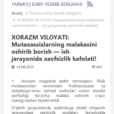
TARMOQ ILMIY-TEXNIK KENGASHI
Asosiy
Tarmoq ilmiy-texnik kengashi
XORAZM VILOYATI: Mutaxassislarning malakasini
oshirib borish — ish jarayonida xavfsizlik kafolati!
XORAZM VILOYATI:
Mutaxassislarning malakasini
oshirib borish — ish
jarayonida xavfsizlik kafolati!
14.08.2025
667
⚡️ «Xorazm magistral elektr tarmoqlari» filiali
mutaxassislari tomonidan Podstansiyalar va
izolyatsiya-sinov xizmati xodimlari uchun texnika
xavfsizligi bo‘yicha malaka oshirish o‘quv
mashg‘ulotlari tashkil etildi.
O‘qitish jarayonlarida xodimlarga ishlab chiqarish
jarayonidagi xavfsizlik qoidalari, favqulodda