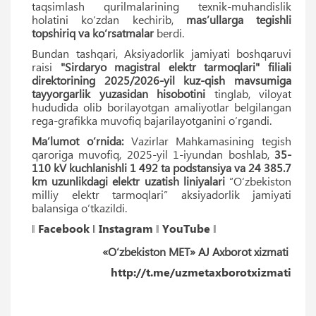
taqsimlash qurilmalarining texnik-muhandislik
holatini ko‘zdan kechirib,
masʼullarga tegishli
topshiriq va ko‘rsatmalar
berdi.
Bundan tashqari, Aksiyadorlik jamiyati boshqaruvi
raisi
"Sirdaryo magistral elektr tarmoqlari" filiali
direktorining 2025/2026-yil kuz-qish mavsumiga
tayyorgarlik yuzasidan hisobotini
tinglab, viloyat
hududida olib borilayotgan amaliyotlar belgilangan
rega-grafikka muvofiq bajarilayotganini o‘rgandi.
Ma’lumot o‘rnida:
Vazirlar Mahkamasining tegish
qaroriga muvofiq, 2025-yil 1-iyundan boshlab,
35-
110 kV kuchlanishli 1 492 ta podstansiya va 24 385.7
km uzunlikdagi elektr uzatish liniyalari
“O‘zbekiston
milliy elektr tarmoqlari” aksiyadorlik jamiyati
balansiga o‘tkazildi.
‖
Facebook
‖
Instagram
‖
YouTube
‖
«O‘zbekiston MET» AJ Axborot xizmati
http://t.me/uzmetaxborotxizmati