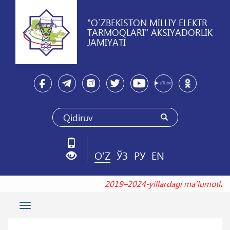
"O`ZBEKISTON MILLIY ELEKTR
TARMOQLARI" AKSIYADORLIK
JAMIYATI
O'Z
ЎЗ
РУ
EN
2019–2024-yillardagi maʼlumotla
Toggle
navigation