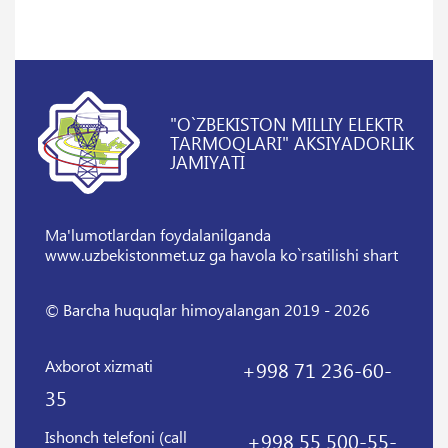
"O`ZBEKISTON MILLIY ELEKTR
TARMOQLARI" AKSIYADORLIK
JAMIYATI
Ma'lumotlardan foydalanilganda
www.uzbekistonmet.uz ga havola ko`rsatilishi shart
© Barcha huquqlar himoyalangan 2019 - 2026
Axborot xizmati
+998 71 236-60-
35
Ishonch telefoni (call
+998 55 500-55-