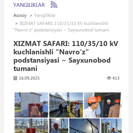
YANGILIKLAR
Asosiy
Yangiliklar
XIZMAT SAFARI: 110/35/10 kV kuchlanishli
"Navro‘z" podstansiyasi ~ Sayxunobod tumani
XIZMAT SAFARI: 110/35/10 kV
kuchlanishli "Navro‘z"
podstansiyasi ~ Sayxunobod
tumani
16.09.2025
413