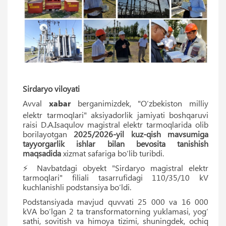
Sirdaryo viloyati
Avval
xabar
berganimizdek, "O‘zbekiston milliy
elektr tarmoqlari" aksiyadorlik jamiyati boshqaruvi
raisi D.A.Isaqulov magistral elektr tarmoqlarida olib
borilayotgan
2025/2026-yil kuz-qish mavsumiga
tayyorgarlik ishlar bilan bevosita tanishish
maqsadida
xizmat safariga bo‘lib turibdi.
⚡️ Navbatdagi obyekt "Sirdaryo magistral elektr
tarmoqlari" filiali tasarrufidagi 110/35/10 kV
kuchlanishli podstansiya bo‘ldi.
Podstansiyada mavjud quvvati 25 000 va 16 000
kVA bo‘lgan 2 ta transformatorning yuklamasi, yog‘
sathi, sovitish va himoya tizimi, shuningdek, ochiq