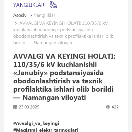
YANGILIKLAR
Asosiy
Yangiliklar
AVVALGI VA KEYINGI HOLATI: 110/35/6 kV
kuchlanishli «Janubiy» podstansiyasida
obodonlashtirish va texnik profilaktika ishlari olib
borildi — Namangan viloyati
AVVALGI VA KEYINGI HOLATI:
110/35/6 kV kuchlanishli
«Janubiy» podstansiyasida
obodonlashtirish va texnik
profilaktika ishlari olib borildi
— Namangan viloyati
23.09.2025
422
#Avvalgi_va_keyingi
#Magistral_elektr_tarmoqlari