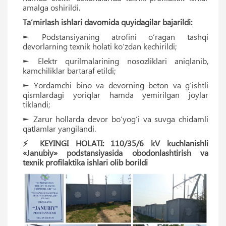
amalga oshirildi.
Ta’mirlash ishlari davomida quyidagilar bajarildi:
► Podstansiyaning atrofini o‘ragan tashqi
devorlarning texnik holati ko‘zdan kechirildi;
► Elektr qurilmalarining nosozliklari aniqlanib,
kamchiliklar bartaraf etildi;
► Yordamchi bino va devorning beton va g‘ishtli
qismlardagi yoriqlar hamda yemirilgan joylar
tiklandi;
► Zarur hollarda devor bo‘yog‘i va suvga chidamli
qatlamlar yangilandi.
⚡️ KEYINGI HOLATI: 110/35/6 kV kuchlanishli
«Janubiy» podstansiyasida obodonlashtirish va
texnik profilaktika ishlari olib borildi