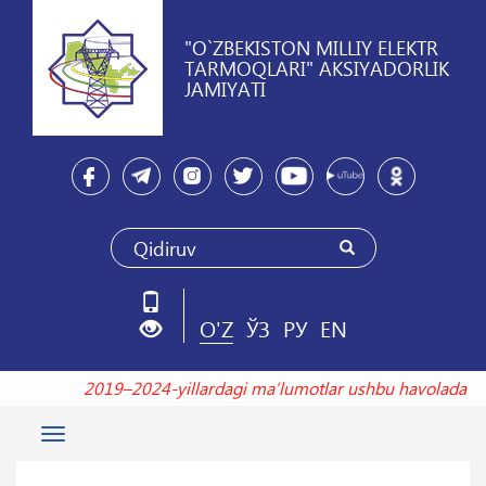
"O`ZBEKISTON MILLIY ELEKTR
TARMOQLARI" AKSIYADORLIK
JAMIYATI
O'Z
ЎЗ
РУ
EN
2019–2024-yillardagi maʼlumotlar ushbu havolad
Toggle
navigation