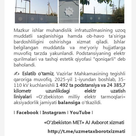
Mazkur ishlar muhandislik infratuzilmasining uzoq
muddatli saqlanishiga hamda ob-havo ta’siriga
bardoshliligini oshirishga xizmat qiladi. Ishlar
belgilangan muddatda va me’yoriy hujjatlarga
muvofiq tarzda yakunlandi. Podstansiyaning elektr
qurilmalari va tashqi estetik qiyofasi "qoniqarli" deb
baholandi.
✍️
Eslatib o‘tamiz
, Vazirlar Mahkamasining tegishli
qaroriga muvofiq, 2025-yil 1-iyundan boshlab, 35-
110 kV kuchlanishli
1 492 ta podstansiya va 24 385,7
kilometr uzunlikdagi elektr uzatish
liniyalari
«O‘zbekiston milliy elektr tarmoqlari»
aksiyadorlik jamiyati
balansiga
o‘tkazildi.
‖
Facebook
‖
Instagram
‖
YouTube
‖
«O‘zbekiston MET» AJ Axborot xizmati
http://t.me/uzmetaxborotxizmati