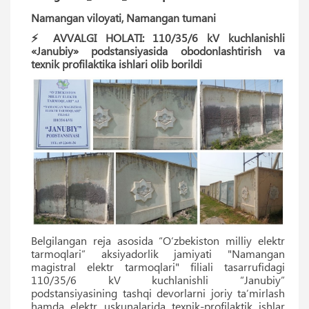
Namangan viloyati, Namangan tumani
⚡️ AVVALGI HOLATI: 110/35/6 kV kuchlanishli
«Janubiy» podstansiyasida obodonlashtirish va
texnik profilaktika ishlari olib borildi
Belgilangan reja asosida “O‘zbekiston milliy elektr
tarmoqlari” aksiyadorlik jamiyati "Namangan
magistral elektr tarmoqlari" filiali tasarrufidagi
110/35/6 kV kuchlanishli “Janubiy”
podstansiyasining tashqi devorlarni joriy ta’mirlash
hamda elektr uskunalarida texnik-profilaktik ishlar