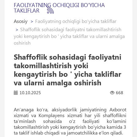
FAOLIYATNING OCHIQLIGI BO‘YICHA
TAKLIFLAR
Asosiy
Faoliyatning ochiqligi bo‘yicha takliflar
Shaffoflik sohasidagi faoliyatni takomillashtirish
yoki kengaytirish bo ' yicha takliflar va ularni amalga
oshirish
Shaffoflik sohasidagi faoliyatni
takomillashtirish yoki
kengaytirish bo ' yicha takliflar
va ularni amalga oshirish
10.10.2025
668
An’anaga ko‘ra, aksiyadorlik jamiyatining Axborot
xizmati va Komplayens xizmati har yili shaffoflikni
ta’minlash sohasida o‘z faoliyati ko‘lamini
takomillashtirish yoki kengaytirish bo‘yicha kamida 3
ta taklif ishlab chiqadi va jamoatchilikka e’lon qiladi.