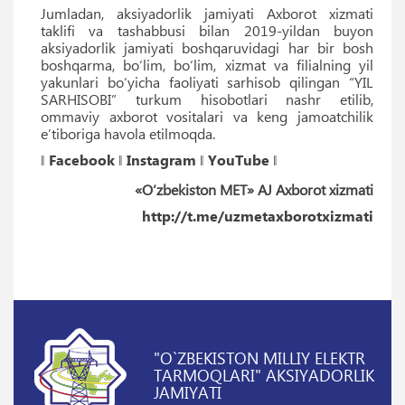
Jumladan, aksiyadorlik jamiyati Axborot xizmati
taklifi va tashabbusi bilan 2019-yildan buyon
aksiyadorlik jamiyati boshqaruvidagi har bir bosh
boshqarma, bo‘lim, bo‘lim, xizmat va filialning yil
yakunlari bo‘yicha faoliyati sarhisob qilingan “YIL
SARHISOBI” turkum hisobotlari nashr etilib,
ommaviy axborot vositalari va keng jamoatchilik
e’tiboriga havola etilmoqda.
‖
Facebook
‖
Instagram
‖
YouTube
‖
«O‘zbekiston MET» AJ Axborot xizmati
http://t.me/uzmetaxborotxizmati
"O`ZBEKISTON MILLIY ELEKTR
TARMOQLARI" AKSIYADORLIK
JAMIYATI