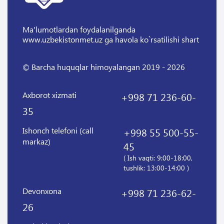
Ma'lumotlardan foydalanilganda
www.uzbekistonmet.uz ga havola ko`rsatilishi shart
© Barcha huquqlar himoyalangan 2019 - 2026
Axborot xizmati
+998 71 236-60-
35
Ishonch telefoni (call
+998 55 500-55-
markaz)
45
( Ish vaqti: 9:00-18:00,
tushlik: 13:00-14:00 )
Devonxona
+998 71 236-62-
26