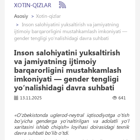
XOTIN-QIZLAR
Asosiy
Xotin-qizlar
Inson salohiyatini yuksaltirish va jamiyatning
ijtimoiy barqarorligini mustahkamlash imkoniyati —
gender tengligi yo‘nalishidagi davra suhbati
Inson salohiyatini yuksaltirish
va jamiyatning ijtimoiy
barqarorligini mustahkamlash
imkoniyati — gender tengligi
yo‘nalishidagi davra suhbati
13.11.2025
641
«O‘zbekistonda uglerod-neytral iqtisodiyotga o‘tish
bo‘yicha genderga yo‘naltirilgan va adolatli yo‘l
xaritasini ishlab chiqish» loyihasi doirasidagi texnik
davra suhbati bo‘lib o‘tdi.