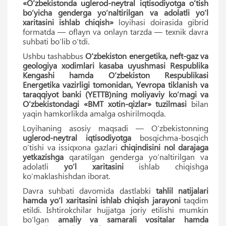
«O‘zbekistonda uglerod-neytral iqtisodiyotga o‘tish
bo‘yicha genderga yo‘naltirilgan va adolatli yo‘l
xaritasini ishlab chiqish»
loyihasi doirasida gibrid
formatda — oflayn va onlayn tarzda — texnik davra
suhbati bo‘lib o‘tdi.
Ushbu tashabbus
O‘zbekiston energetika, neft-gaz va
geologiya xodimlari kasaba uyushmasi Respublika
Kengashi hamda O‘zbekiston Respublikasi
Energetika vazirligi tomonidan, Yevropa tiklanish va
taraqqiyot banki (YETTB)ning moliyaviy ko‘magi va
O‘zbekistondagi «BMT xotin-qizlar» tuzilmasi
bilan
yaqin hamkorlikda amalga oshirilmoqda.
Loyihaning asosiy maqsadi — O‘zbekistonning
uglerod-neytral iqtisodiyotga
bosqichma-bosqich
o‘tishi va issiqxona gazlari
chiqindisini nol darajaga
yetkazishga
qaratilgan genderga yo‘naltirilgan va
adolatli
yo‘l xaritasini
ishlab chiqishga
ko‘maklashishdan iborat.
Davra suhbati davomida dastlabki
tahlil natijalari
hamda yo‘l xaritasini ishlab chiqish
jarayoni
taqdim
etildi. Ishtirokchilar hujjatga joriy etilishi mumkin
bo‘lgan
amaliy va samarali vositalar hamda