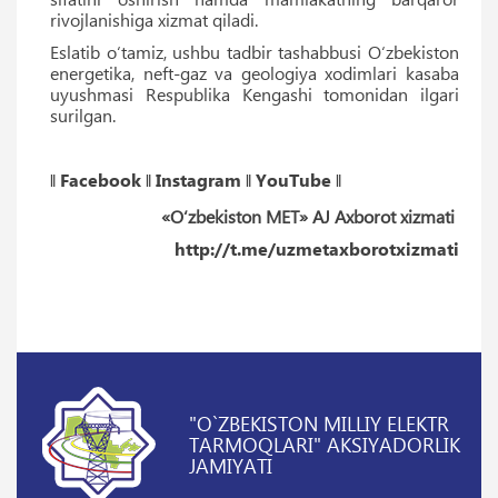
rivojlanishiga xizmat qiladi.
Eslatib o‘tamiz, ushbu tadbir tashabbusi O‘zbekiston
energetika, neft-gaz va geologiya xodimlari kasaba
uyushmasi Respublika Kengashi tomonidan ilgari
surilgan.
‖
Facebook
‖
Instagram
‖
YouTube
‖
«O‘zbekiston MET» AJ Axborot xizmati
http://t.me/uzmetaxborotxizmati
"O`ZBEKISTON MILLIY ELEKTR
TARMOQLARI" AKSIYADORLIK
JAMIYATI