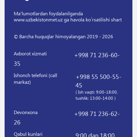
Ma'lumotlardan foydalanilganda
www.uzbekistonmet.uz ga havola ko`rsatilishi shart
© Barcha huquqlar himoyalangan 2019 - 2026
Axborot xizmati
+998 71 236-60-
35
Ishonch telefoni (call
+998 55 500-55-
markaz)
45
( Ish vaqti: 9:00-18:00,
tushlik: 13:00-14:00 )
Devonxona
+998 71 236-62-
26
Qabul kunlari
9:00 dan 18:00