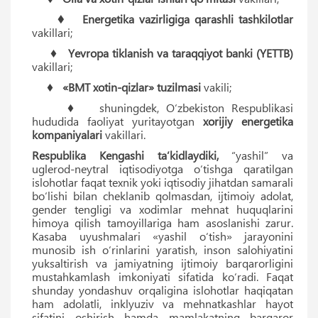
♦ Energetika vazirligiga qarashli tashkilotlar
vakillari;
♦
Yevropa tiklanish va taraqqiyot banki (YETTB)
vakillari;
♦
«BMT xotin-qizlar» tuzilmasi
vakili;
♦ shuningdek, O‘zbekiston Respublikasi
hududida faoliyat yuritayotgan
xorijiy energetika
kompaniyalari
vakillari.
Respublika Kengashi taʼkidlaydiki,
“yashil” va
uglerod-neytral iqtisodiyotga o‘tishga qaratilgan
islohotlar faqat texnik yoki iqtisodiy jihatdan samarali
bo‘lishi bilan cheklanib qolmasdan, ijtimoiy adolat,
gender tengligi va xodimlar mehnat huquqlarini
himoya qilish tamoyillariga ham asoslanishi zarur.
Kasaba uyushmalari «yashil o‘tish» jarayonini
munosib ish o‘rinlarini yaratish, inson salohiyatini
yuksaltirish va jamiyatning ijtimoiy barqarorligini
mustahkamlash imkoniyati sifatida ko‘radi. Faqat
shunday yondashuv orqaligina islohotlar haqiqatan
ham adolatli, inklyuziv va mehnatkashlar hayot
sifatini oshirish hamda mamlakatning barqaror