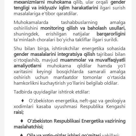
mexanizmlarni muhokama
qilib, ular orqali
gender
tengligi va inklyuziv iqlim harakatlarini
ilgari surish
masalalariga eʼtibor qaratdilar.
Muhokamalarda tashabbuslarning amalga
oshirilishini
monitoring qilish va baholash usullari,
shuningdek, erishilgan natijalar
barqarorligini
taʼminlash choralari bo‘yicha takliflar ilgari surildi.
Shu bilan birga, ishtirokchilar energetika sohasida
gender masalalarini integratsiya qilish
tajribasi bilan
o‘rtoqlashib, mavjud
muammolar va muvaffaqiyatli
amaliyotlarni
muhokama qildilar hamda yo‘l
xaritasini keyingi bosqichlarda samarali amalga
oshirish uchun manfaatdor tomonlar o‘rtasida
hamkorlikni kuchaytirish yo‘llarini belgilab oldilar.
Tadbirda quyidagilar ishtirok etdilar:
♦ O‘zbekiston energetika, neft-gaz va geologiya
xodimlari kasaba uyushmasi Respublika Kengashi
raisi;
♦ O‘zbekiston Respublikasi Energetika vazirining
maslahatchisi;
♦ Oila va xotin-qizlar ishlari qo‘mitasi
vakillari;