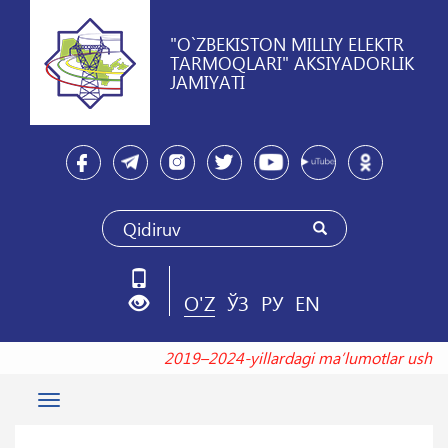
"O`ZBEKISTON MILLIY ELEKTR
TARMOQLARI" AKSIYADORLIK
JAMIYATI
O'Z
ЎЗ
РУ
EN
2019–2024-yillardagi maʼlumotlar us
Toggle
navigation