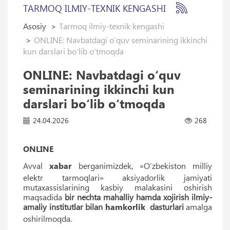
TARMOQ ILMIY-TEXNIK KENGASHI
Asosiy
Tarmoq ilmiy-texnik kengashi
ONLINE: Navbatdagi o‘quv seminarining ikkinchi
kun darslari bo‘lib o‘tmoqda
ONLINE: Navbatdagi o‘quv
seminarining ikkinchi kun
darslari bo‘lib o‘tmoqda
24.04.2026
268
ONLINE
Avval
xabar
berganimizdek, «O‘zbekiston milliy
elektr tarmoqlari» aksiyadorlik jamiyati
mutaxassislarining kasbiy malakasini oshirish
maqsadida
bir nechta mahalliy hamda xojirish ilmiy-
amaliy institutlar bilan
hamkorlik
dasturlari
amalga
oshirilmoqda.