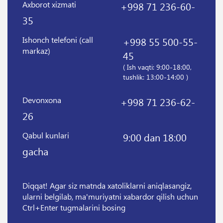
Axborot xizmati
+998 71 236-60-
35
Ishonch telefoni (call
+998 55 500-55-
markaz)
45
( Ish vaqti: 9:00-18:00,
tushlik: 13:00-14:00 )
Devonxona
+998 71 236-62-
26
Qabul kunlari
9:00 dan 18:00
gacha
Diqqat! Agar siz matnda xatoliklarni aniqlasangiz,
ularni belgilab, ma'muriyatni xabardor qilish uchun
Ctrl+Enter tugmalarini bosing