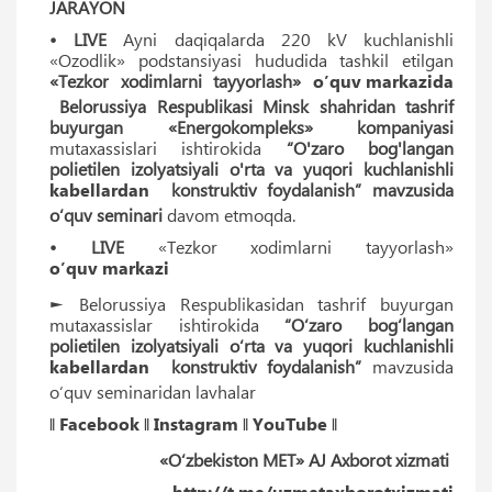
JARAYON
• LIVE
Ayni daqiqalarda 220 kV kuchlanishli
«Ozodlik» podstansiyasi hududida tashkil etilgan
«Tezkor xodimlarni tayyorlash»
o’quv markazida
Belorussiya Respublikasi Minsk shahridan tashrif
buyurgan «Energokompleks» kompaniyasi
mutaxassislari ishtirokida
“O'zaro bog'langan
polietilen izolyatsiyali o'rta va yuqori kuchlanishli
kabellardan
konstruktiv foydalanish” mavzusida
o‘quv seminari
davom etmoqda.
• LIVE
«Tezkor xodimlarni tayyorlash»
o’quv markazi
► Belorussiya Respublikasidan tashrif buyurgan
mutaxassislar ishtirokida
“O‘zaro bog‘langan
polietilen izolyatsiyali o‘rta va yuqori kuchlanishli
kabellardan
konstruktiv foydalanish”
mavzusida
o‘quv seminaridan lavhalar
‖
Facebook
‖
Instagram
‖
YouTube
‖
«O‘zbekiston MET» AJ Axborot xizmati
http://t.me/uzmetaxborotxizmati