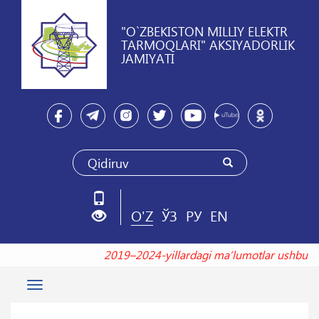
"O`ZBEKISTON MILLIY ELEKTR
TARMOQLARI" AKSIYADORLIK
JAMIYATI
O'Z
ЎЗ
РУ
EN
2019–2024-yillardagi maʼlumotlar ushb
Toggle
navigation