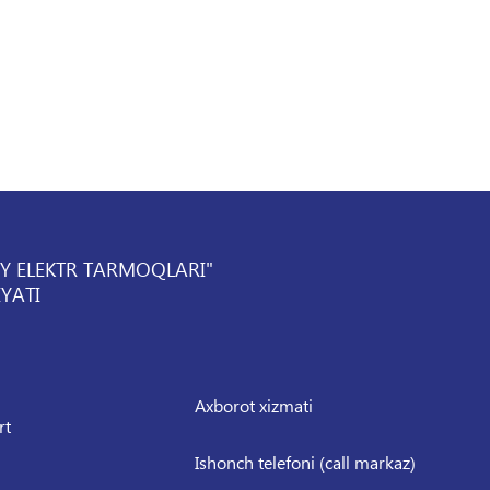
IY ELEKTR TARMOQLARI"
YATI
Axborot xizmati
rt
Ishonch telefoni (call markaz)