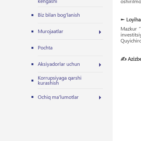
kengashi
oshirilmo
Biz bilan bog'lanish
► Loyiha 
Mazkur “
Murojaatlar
investit
Quyichirc
Pochta
✍️ Azizbe
Aksiyadorlar uchun
Korrupsiyaga qarshi
kurashish
Ochiq ma'lumotlar