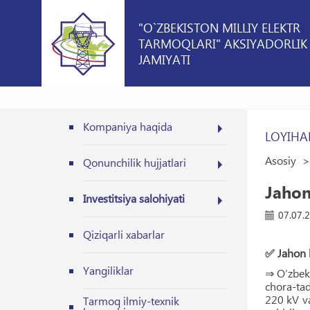
"O`ZBEKISTON MILLIY ELEKTR
TARMOQLARI" AKSIYADORLIK
JAMIYATI
Kompaniya haqida
LOYIHA
Asosiy
Qonunchilik hujjatlari
Jahon 
Investitsiya salohiyati
07.07.
Qiziqarli xabarlar
✅ Jahon ba
Yangiliklar
⇒ O‘zbeki
chora-tad
220 kV va
Tarmoq ilmiy-texnik