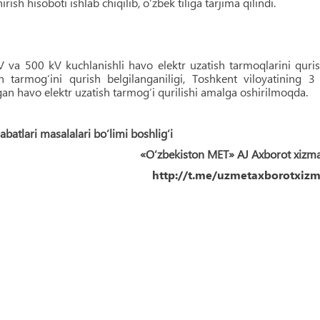
sh hisoboti ishlab chiqilib, o‘zbek tiliga tarjima qilindi.
va 500 kV kuchlanishli havo elektr uzatish tarmoqlarini quri
h tarmog‘ini qurish belgilanganiligi, Toshkent viloyatining 3
an havo elektr uzatish tarmog‘i qurilishi amalga oshirilmoqda.
batlari masalalari bo‘limi boshlig‘i
«O‘zbekiston MET» AJ Axborot xizm
http://t.me/uzmetaxborotxizm