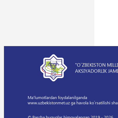
"O`ZBEKISTON MILL
AKSIYADORLIK JAMI
Ma'lumotlardan foydalanilganda
www.uzbekistonmet.uz ga havola ko`rsatilishi sha
© Barcha huquqlar himoyalangan 2019 - 2026