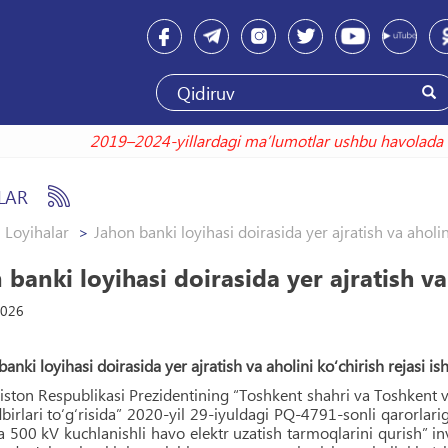
2019–2024-yillardagi maʼlumotlar ushbu havolada
LAR
Loyihalar
Jahon banki loyihasi doirasida yer ajratish va aholini
banki loyihasi doirasida yer ajratish va 
2026
nki loyihasi doirasida yer ajratish va aholini ko‘chirish rejasi ish
ston Respublikasi Prezidentining “Toshkent shahri va Toshkent vil
birlari to‘g‘risida” 2020-yil 29-iyuldagi PQ-4791-sonli qarorla
 500 kV kuchlanishli havo elektr uzatish tarmoqlarini qurish” in