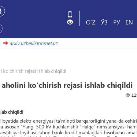
O'Z
ЎЗ
РУ
EN
arxiv.uzbekistonmet.uz
 ko‘chirish rejasi ishlab chiqildi
aholini ko‘chirish rejasi ishlab chiqildi
12
lab chiqildi
oyatida elektr energiyasi taʼminoti barqarorligini yana-da oshir
riga asosan “Yangi 500 kV kuchlanishli “Halqa” nimstansiyasi ha
vestitsiya loyihasi Jahon banki kredit mablag‘lari hisobidan ama