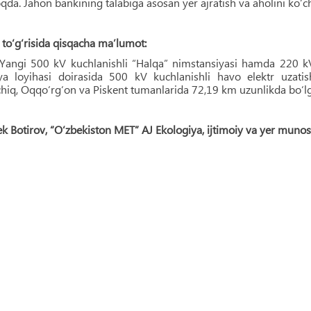
qda. Jahon bankining talabiga asosan yer ajratish va aholini ko‘chiri
to‘g‘risida qisqacha maʼlumot:
Yangi 500 kV kuchlanishli “Halqa” nimstansiyasi hamda 220 kV 
siya loyihasi doirasida 500 kV kuchlanishli havo elektr uzatis
hiq, Oqqo‘rg‘on va Piskent tumanlarida 72,19 km uzunlikda bo‘lg
k Botirov, “O‘zbekiston MET” AJ Ekologiya, ijtimoiy va yer munosa