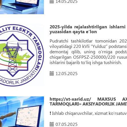
14.05.2025
2025-yilda rejalashtirilgan ishlarn
yuzasidan qayta eʼlon
Pudratchi tashkilotlar tomonidan 2025-
viloyatidagi 220 kVli “Yulduz” podsta
demontaj qilib, uning o‘rniga podst
chiqarilgan OSFPSZ-250000/220 rusuml
ishlarini bajarib to‘liq ishga tushirish.
12.05.2025
https://xt-xarid.uz/ MAXSUS
TARMOQLARI» AKSIYADORLIK JAMIY
❗️ Ishlab chiqaruvchilar, xizmat ko‘rsat
07.05.2025