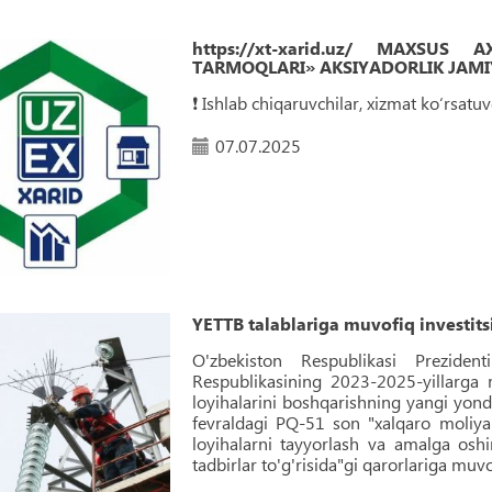
https://xt-xarid.uz/ MAXSUS
TARMOQLARI» AKSIYADORLIK JAMIY
❗️ Ishlab chiqaruvchilar, xizmat ko‘rsat
07.07.2025
YETTB talablariga muvofiq investitsi
O'zbekiston Respublikasi Prezide
Respublikasining 2023-2025-yillarga m
loyihalarini boshqarishning yangi yonda
fevraldagi PQ-51 son "xalqaro moliya i
loyihalarni tayyorlash va amalga oshi
tadbirlar to'g'risida"gi qarorlariga muv