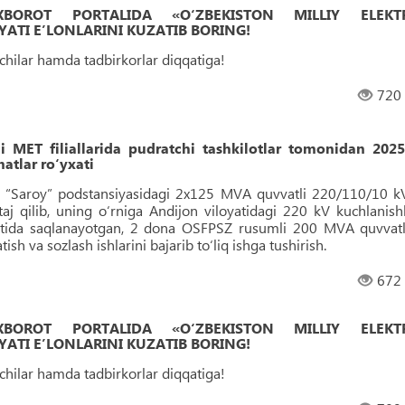
 AXBOROT PORTALIDA «O‘ZBEKISTON MILLIY ELEKT
ATI EʼLONLARINI KUZATIB BORING!
uvchilar hamda tadbirkorlar diqqatiga!
720
i MET filiallarida pudratchi tashkilotlar tomonidan 2025
matlar ro‘yxati
li “Saroy” podstansiyasidagi 2x125 MVA quvvatli 220/110/10 k
aj qilib, uning o‘rniga Andijon viloyatidagi 220 kV kuchlanishl
latida saqlanayotgan, 2 dona OSFPSZ rusumli 200 MVA quvvatl
ish va sozlash ishlarini bajarib to‘liq ishga tushirish.
672
 AXBOROT PORTALIDA «O‘ZBEKISTON MILLIY ELEKT
ATI EʼLONLARINI KUZATIB BORING!
uvchilar hamda tadbirkorlar diqqatiga!