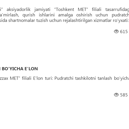
i” aksiyadorlik jamiyati “Toshkent MET” filiali tasarrufidag
taʼmirlash, qurish ishlarini amalga oshirish uchun pudratch
osida shartnomalar tuzish uchun rejalashtirilgan xizmatlar ro‘yxati:
615
 BO‘YICHA EʼLON
ax MET” filiali Eʼlon turi: Pudratchi tashkilotni tanlash bo‘yich
585