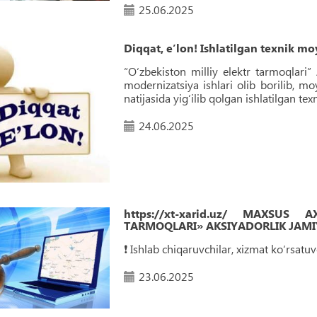
25.06.2025
Diqqat, eʼlon! Ishlatilgan texnik moy
“O‘zbekiston milliy elektr tarmoqlari” A
modernizatsiya ishlari olib borilib, mo
natijasida yig‘ilib qolgan ishlatilgan tex
24.06.2025
https://xt-xarid.uz/ MAXSUS
TARMOQLARI» AKSIYADORLIK JAMIY
❗️ Ishlab chiqaruvchilar, xizmat ko‘rsat
23.06.2025