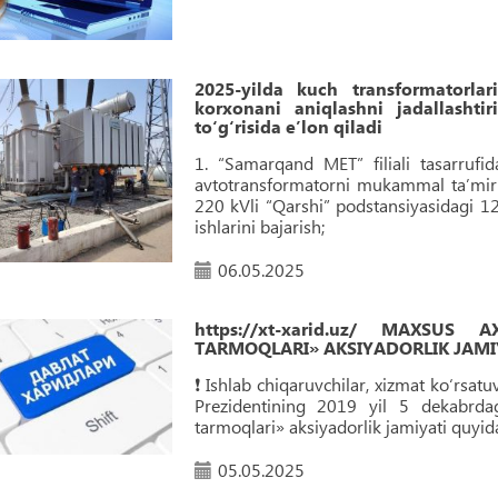
2025-yilda kuch transformatorla
korxonani aniqlashni jadallasht
to‘g‘risida eʼlon qiladi
1. “Samarqand MET” filiali tasarrufi
avtotransformatorni mukammal taʼmirlas
220 kVli “Qarshi” podstansiyasidagi 
ishlarini bajarish;
06.05.2025
https://xt-xarid.uz/ MAXSUS
TARMOQLARI» AKSIYADORLIK JAMIY
❗️ Ishlab chiqaruvchilar, xizmat ko‘rsa
Prezidentining 2019 yil 5 dekabrdag
tarmoqlari» aksiyadorlik jamiyati quyidag
05.05.2025