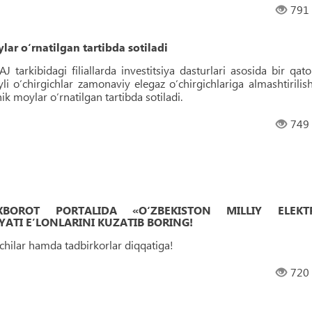
791
lar o‘rnatilgan tartibda sotiladi
J tarkibidagi filiallarda investitsiya dasturlari asosida bir qato
yli o‘chirgichlar zamonaviy elegaz o‘chirgichlariga almashtirilish
nik moylar o‘rnatilgan tartibda sotiladi.
749
 AXBOROT PORTALIDA «O‘ZBEKISTON MILLIY ELEKT
ATI EʼLONLARINI KUZATIB BORING!
uvchilar hamda tadbirkorlar diqqatiga!
720