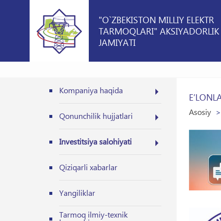
"O`ZBEKISTON MILLIY ELEKTR
TARMOQLARI" AKSIYADORLIK
JAMIYATI
Kompaniya haqida
E’LONL
Asosiy
Qonunchilik hujjatlari
Investitsiya salohiyati
Qiziqarli xabarlar
Yangiliklar
Tarmoq ilmiy-texnik