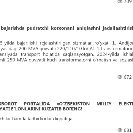
709
i bajarishda pudratchi korxonani aniqlashni jadallashtiris
yilda bajarilishi rejalashtirilgan xizmatlar ro‘yxati 1. Andijo
nsiyasidagi 200 MVA quvvatli 220/110/10 kV AT-1 transformatorin
ansiyada transport holatida saqlanayotgan, 2024-yilda ishla
i 250 MVA quvvatli kuch transformatorni o‘rnatish va sozlas
672
 AXBOROT PORTALIDA «O‘ZBEKISTON MILLIY ELEKT
ATI EʼLONLARINI KUZATIB BORING!
uvchilar hamda tadbirkorlar diqqatiga!
681