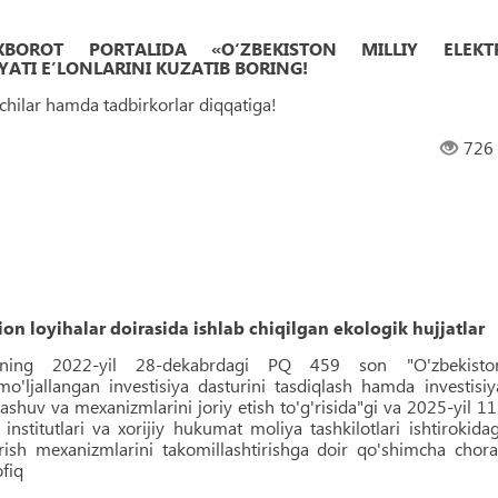
 AXBOROT PORTALIDA «O‘ZBEKISTON MILLIY ELEKT
ATI EʼLONLARINI KUZATIB BORING!
uvchilar hamda tadbirkorlar diqqatiga!
726
on loyihalar doirasida ishlab chiqilgan ekologik hujjatlar
ntining 2022-yil 28-dekabrdagi PQ 459 son "O'zbekisto
o'ljallangan investisiya dasturini tasdiqlash hamda investisiy
shuv va mexanizmlarini joriy etish to'g'risida"gi va 2025-yil 11
nstitutlari va xorijiy hukumat moliya tashkilotlari ishtirokidag
rish mexanizmlarini takomillashtirishga doir qo'shimcha chora
ofiq