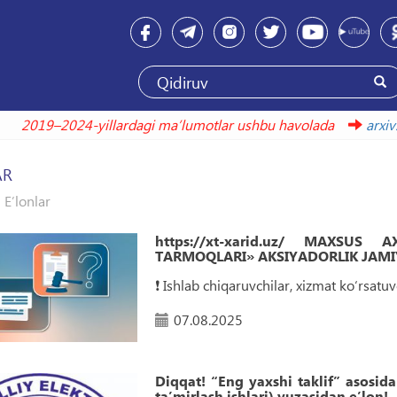
2019–2024-yillardagi maʼlumotlar ushbu havol
AR
E’lonlar
https://xt-xarid.uz/ MAXSUS
TARMOQLARI» AKSIYADORLIK JAMIY
❗️ Ishlab chiqaruvchilar, xizmat ko‘rsat
07.08.2025
Diqqat! “Eng yaxshi taklif” asosida
taʼmirlash ishlari) yuzasidan eʼlon!