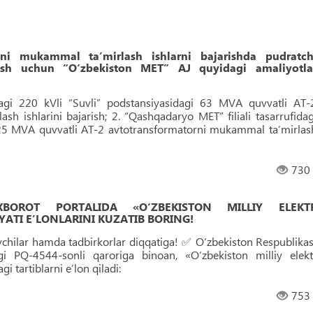
rini mukammal ta’mirlash ishlarni bajarishda pudratch
irish uchun “O‘zbekiston MET” AJ quyidagi amaliyotla
dagi 220 kVli “Suvli” podstansiyasidagi 63 MVA quvvatli AT-
h ishlarini bajarish; 2. “Qashqadaryo MET” filiali tasarrufidag
125 MVA quvvatli AT-2 avtotransformatorni mukammal taʼmirlas
730
 AXBOROT PORTALIDA «O‘ZBEKISTON MILLIY ELEKT
ATI EʼLONLARINI KUZATIB BORING!
tuvchilar hamda tadbirkorlar diqqatiga! ✅ O‘zbekiston Respublikas
i PQ-4544-sonli qaroriga binoan, «O‘zbekiston milliy elekt
i tartiblarni eʼlon qiladi:
753