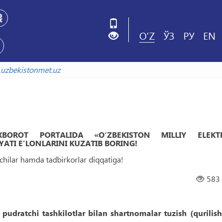
O'Z
ЎЗ
РУ
EN
ada
arxiv.uzbekistonmet.uz
 AXBOROT PORTALIDA «O‘ZBEKISTON MILLIY ELEKT
ATI EʼLONLARINI KUZATIB BORING!
uvchilar hamda tadbirkorlar diqqatiga!
583
 pudratchi tashkilotlar bilan shartnomalar tuzish (qurilish