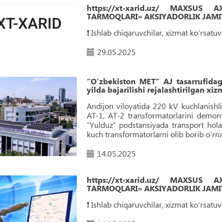
https://xt-xarid.uz/ MAXSUS
TARMOQLARI» AKSIYADORLIK JAMIY
❗️ Ishlab chiqaruvchilar, xizmat ko‘rsat
29.05.2025
“O‘zbekiston MET” AJ tasarrufidag
yilda bajarilishi rejalashtirilgan xiz
Andijon viloyatida 220 kV kuchlanish
AT-1, AT-2 transformatorlarini demont
“Yulduz” podstansiyada transport ho
kuch transformatorlarni olib borib o‘rnat
14.05.2025
https://xt-xarid.uz/ MAXSUS
TARMOQLARI» AKSIYADORLIK JAMIY
❗️ Ishlab chiqaruvchilar, xizmat ko‘rsat