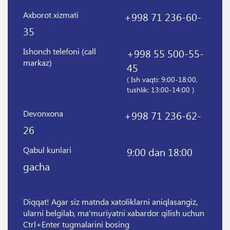
Axborot xizmati
+998 71 236-60-
35
Ishonch telefoni (call
+998 55 500-55-
markaz)
45
( Ish vaqti: 9:00-18:00,
tushlik: 13:00-14:00 )
Devonxona
+998 71 236-62-
26
Qabul kunlari
9:00 dan 18:00
gacha
Diqqat! Agar siz matnda xatoliklarni aniqlasangiz,
ularni belgilab, ma'muriyatni xabardor qilish uchun
Ctrl+Enter tugmalarini bosing