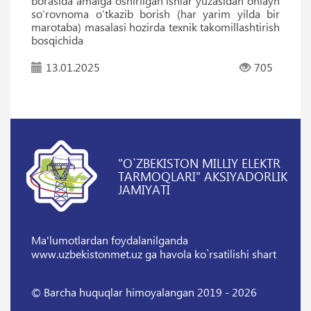
borasida amalga oshirilgan ishlar yuzasidan onlayn
so‘rovnoma o‘tkazib borish (har yarim yilda bir
marotaba) masalasi hozirda texnik takomillashtirish
bosqichida
13.01.2025
705
"O`ZBEKISTON MILLIY ELEKTR
TARMOQLARI" AKSIYADORLIK
JAMIYATI
Ma'lumotlardan foydalanilganda
www.uzbekistonmet.uz ga havola ko`rsatilishi shart
© Barcha huquqlar himoyalangan 2019 - 2026