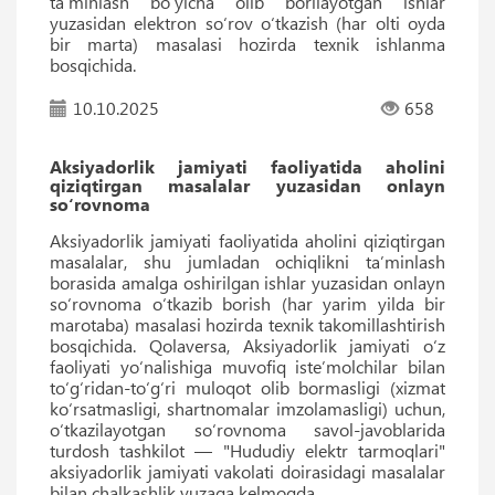
taʼminlash bo‘yicha olib borilayotgan ishlar
yuzasidan elektron so‘rov o‘tkazish (har olti oyda
bir marta) masalasi hozirda texnik ishlanma
bosqichida.
10.10.2025
658
Aksiyadorlik jamiyati faoliyatida aholini
qiziqtirgan masalalar yuzasidan onlayn
so‘rovnoma
Aksiyadorlik jamiyati faoliyatida aholini qiziqtirgan
masalalar, shu jumladan ochiqlikni taʼminlash
borasida amalga oshirilgan ishlar yuzasidan onlayn
so‘rovnoma o‘tkazib borish (har yarim yilda bir
marotaba) masalasi hozirda texnik takomillashtirish
bosqichida. Qolaversa, Aksiyadorlik jamiyati o‘z
faoliyati yo‘nalishiga muvofiq isteʼmolchilar bilan
to‘g‘ridan-to‘g‘ri muloqot olib bormasligi (xizmat
ko‘rsatmasligi, shartnomalar imzolamasligi) uchun,
o‘tkazilayotgan so‘rovnoma savol-javoblarida
turdosh tashkilot — "Hududiy elektr tarmoqlari"
aksiyadorlik jamiyati vakolati doirasidagi masalalar
bilan chalkashlik yuzaga kelmoqda.