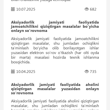
10.07.2025
682
Aksiyadorlik jamiyati faoliyatida
jamoatchilikni qiziqtirgan masalalar bo'yicha
onlayn so'rovnoma
Aksiyadorlik jamiyati faoliyatida jamoatchilikni
qiziqtirgan masalalar, shu jumladan ochiqlikni
taʼminlash bo‘yicha olib borilayotgan ishlar
yuzasidan elektron so‘rov o‘tkazish (har olti oyda
bir marta) masalasi hozirda texnik ishlanma
bosqichida.
10.04.2025
735
Aksiyadorlik jamiyati faoliyatida aholini
qiziqtirgan masalalar yuzasidan onlayn
so‘rovnoma
Aksiyadorlik jamiyati faoliyatida aholini qiziqtirgan
masalalar, shu jumladan ochiqlikni taʼminlash