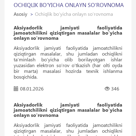
OCHIQLIK BO‘YICHA ONLAYN SO‘ROVNOMA
Asosiy
Ochiqlik bo‘yicha onlayn so‘rovnoma
Aksiyadorlik jamiyati faoliyatida
jamoatchilikni qiziqtirgan masalalar bo'yicha
onlayn so'rovnoma
Aksiyadorlik jamiyati faoliyatida jamoatchilikni
qiziqtirgan masalalar, shu jumladan ochiqlikni
taʼminlash bo‘yicha olib borilayotgan ishlar
yuzasidan elektron so‘rov o‘tkazish (har olti oyda
bir marta) masalasi hozirda texnik ishlanma
bosqichida.
08.01.2026
346
Aksiyadorlik jamiyati faoliyatida
jamoatchilikni qiziqtirgan masalalar bo'yicha
onlayn so'rovnoma
Aksiyadorlik jamiyati faoliyatida jamoatchilikni
qiziqtirgan masalalar, shu jumladan ochiqlikni