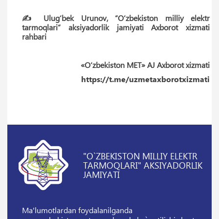
✍️ Ulug‘bek Urunov, “O‘zbekiston milliy elektr
tarmoqlari” aksiyadorlik jamiyati Axborot xizmati
rahbari
«O‘zbekiston MET» AJ Axborot xizmati
https://t.me/uzmetaxborotxizmati
"O`ZBEKISTON MILLIY ELEKTR
TARMOQLARI" AKSIYADORLIK
JAMIYATI
Ma'lumotlardan foydalanilganda