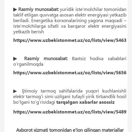
▶ Rasmiy munosabat:
yuridik iste’molchilar tomonidan
taklif etilgan quvvatga asosan elektr energiyasi yetkazib
beriladi. Energetika korxonalarining yagona maqsadi –
iste’molchilarga sifatli va barqaror elektr energiyasini
yetkazib berish
https://www.uzbekistonmet.uz/oz/lists/view/5463
▶ Rasmiy munosabat:
Baxtsiz hodisa sabablari
o‘rganilmoqda
https://www.uzbekistonmet.uz/oz/lists/view/5656
▶ Ijtimoiy tarmoq sahifalarida yuqori kuchlanishli
elektr tarmog‘i simi uzilgani tufayli yirik tirbandlik hosil
bo‘lgani to‘g‘risidagi
tarqalgan xabarlar asossiz
https://www.uzbekistonmet.uz/oz/lists/view/5489
Axborot xizmati tomonidan e’lon qilingan materiallar