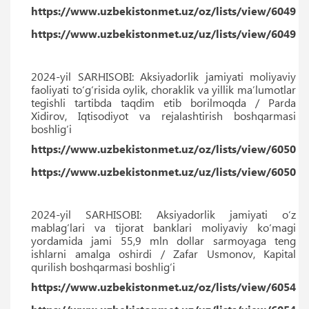
https://www.uzbekistonmet.uz/oz/lists/view/6049
https://www.uzbekistonmet.uz/uz/lists/view/6049
2024-yil SARHISOBI: Aksiyadorlik jamiyati moliyaviy
faoliyati to‘g‘risida oylik, choraklik va yillik maʼlumotlar
tegishli tartibda taqdim etib borilmoqda / Parda
Xidirov, Iqtisodiyot va rejalashtirish boshqarmasi
boshlig‘i
https://www.uzbekistonmet.uz/oz/lists/view/6050
https://www.uzbekistonmet.uz/uz/lists/view/6050
2024-yil SARHISOBI: Aksiyadorlik jamiyati o‘z
mablag‘lari va tijorat banklari moliyaviy ko‘magi
yordamida jami 55,9 mln dollar sarmoyaga teng
ishlarni amalga oshirdi / Zafar Usmonov, Kapital
qurilish boshqarmasi boshlig‘i
https://www.uzbekistonmet.uz/oz/lists/view/6054