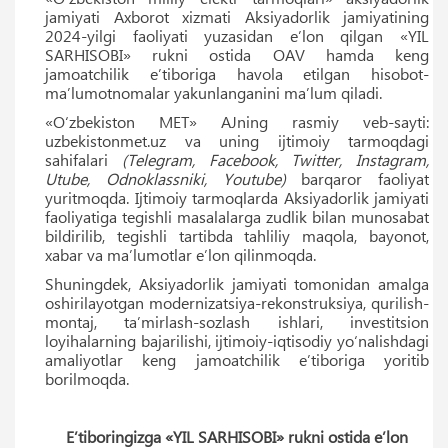
jamiyati Axborot xizmati Aksiyadorlik jamiyatining
2024-yilgi faoliyati yuzasidan eʼlon qilgan «YIL
SARHISOBI» rukni ostida OAV hamda keng
jamoatchilik eʼtiboriga havola etilgan hisobot-
maʼlumotnomalar yakunlanganini maʼlum qiladi.
«O‘zbekiston MET» AJning rasmiy veb-sayti:
uzbekistonmet.uz va uning ijtimoiy tarmoqdagi
sahifalari
(Telegram, Facebook, Twitter, Instagram,
Utube, Odnoklassniki, Youtube)
barqaror faoliyat
yuritmoqda. Ijtimoiy tarmoqlarda Aksiyadorlik jamiyati
faoliyatiga tegishli masalalarga zudlik bilan munosabat
bildirilib, tegishli tartibda tahliliy maqola, bayonot,
xabar va ma’lumotlar e’lon qilinmoqda.
Shuningdek, Aksiyadorlik jamiyati tomonidan amalga
oshirilayotgan modernizatsiya-rekonstruksiya, qurilish-
montaj, ta’mirlash-sozlash ishlari, investitsion
loyihalarning bajarilishi, ijtimoiy-iqtisodiy yo‘nalishdagi
amaliyotlar keng jamoatchilik e’tiboriga yoritib
borilmoqda.
E’tiboringizga «YIL SARHISOBI» rukni ostida e’lon