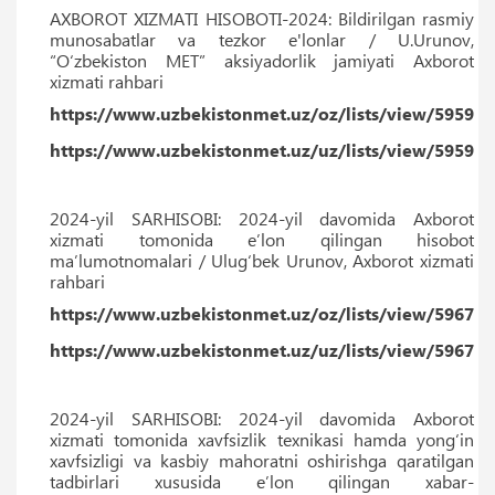
AXBOROT XIZMATI HISOBOTI-2024: Bildirilgan rasmiy
munosabatlar va tezkor e'lonlar / U.Urunov,
“O‘zbekiston MET” aksiyadorlik jamiyati Axborot
xizmati rahbari
https://www.uzbekistonmet.uz/oz/lists/view/5959
https://www.uzbekistonmet.uz/uz/lists/view/5959
2024-yil SARHISOBI: 2024-yil davomida Axborot
xizmati tomonida e’lon qilingan hisobot
ma’lumotnomalari / Ulug‘bek Urunov, Axborot xizmati
rahbari
https://www.uzbekistonmet.uz/oz/lists/view/5967
https://www.uzbekistonmet.uz/uz/lists/view/5967
2024-yil SARHISOBI: 2024-yil davomida Axborot
xizmati tomonida xavfsizlik texnikasi hamda yong‘in
xavfsizligi va kasbiy mahoratni oshirishga qaratilgan
tadbirlari xususida e’lon qilingan xabar-