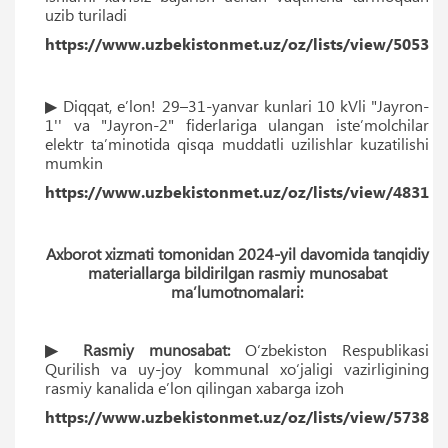
uzib turiladi
https://www.uzbekistonmet.uz/oz/lists/view/5053
▶ Diqqat, e’lon! 29–31-yanvar kunlari 10 kVli "Jayron-
1'' va "Jayron-2" fiderlariga ulangan iste’molchilar
elektr ta’minotida qisqa muddatli uzilishlar kuzatilishi
mumkin
https://www.uzbekistonmet.uz/oz/lists/view/4831
Axborot xizmati tomonidan 2024-yil davomida tanqidiy
materiallarga bildirilgan rasmiy munosabat
ma’lumotnomalari:
▶ Rasmiy munosabat:
O‘zbekiston Respublikasi
Qurilish va uy-joy kommunal xo‘jaligi vazirligining
rasmiy kanalida eʼlon qilingan xabarga izoh
https://www.uzbekistonmet.uz/oz/lists/view/5738