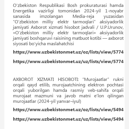
O‘zbekiston Respublikasi Bosh prokuraturasi hamda
Energetika vazirligi tomonidan 2024-yil 1-noyabr
sanasida imzolangan Media-reja yuzasidan
“O‘zbekiston milliy elektr tarmoqlari” aksiyadorlik
jamiyati Axborot xizmati hisobot jadvali / U.P.Urunov,
«O‘zbekiston milliy elektr tarmoqlari» aksiyadorlik
jamiyati boshqaruvi raisining matbuot kotibi — axborot
siyosati bo‘yicha maslahatchisi
https://www.uzbekistonmet.uz/oz/lists/view/5774
https://www.uzbekistonmet.uz/uz/lists/view/5774
AXBOROT XIZMATI HISOBOTI: “Murojaatlar” rukni
orqali qayd etilib, murojaatchining elektron pochtasi
orqali yuborilgan hamda rasmiy veb-sahifa orqali
murojaat mazmuni va javob matni eʼlon qilingan
murojaatlar (2024-yil yanvar–iyul)
https://www.uzbekistonmet.uz/oz/lists/view/5494
https://www.uzbekistonmet.uz/uz/lists/view/5494