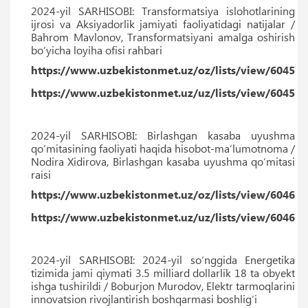
2024-yil SARHISOBI: Transformatsiya islohotlarining
ijrosi va Aksiyadorlik jamiyati faoliyatidagi natijalar /
Bahrom Mavlonov, Transformatsiyani amalga oshirish
bo‘yicha loyiha ofisi rahbari
https://www.uzbekistonmet.uz/oz/lists/view/6045
https://www.uzbekistonmet.uz/uz/lists/view/6045
2024-yil SARHISOBI: Birlashgan kasaba uyushma
qo‘mitasining faoliyati haqida hisobot-maʼlumotnoma /
Nodira Xidirova, Birlashgan kasaba uyushma qo‘mitasi
raisi
https://www.uzbekistonmet.uz/oz/lists/view/6046
https://www.uzbekistonmet.uz/uz/lists/view/6046
2024-yil SARHISOBI: 2024-yil so‘nggida Energetika
tizimida jami qiymati 3.5 milliard dollarlik 18 ta obyekt
ishga tushirildi / Boburjon Murodov, Elektr tarmoqlarini
innovatsion rivojlantirish boshqarmasi boshlig‘i