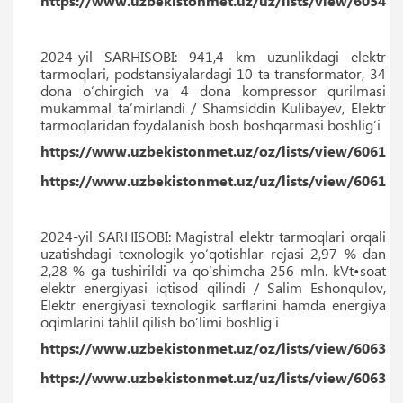
https://www.uzbekistonmet.uz/uz/lists/view/6054
2024-yil SARHISOBI: 941,4 km uzunlikdagi elektr
tarmoqlari, podstansiyalardagi 10 ta transformator, 34
dona o‘chirgich va 4 dona kompressor qurilmasi
mukammal taʼmirlandi / Shamsiddin Kulibayev, Elektr
tarmoqlaridan foydalanish bosh boshqarmasi boshlig‘i
https://www.uzbekistonmet.uz/oz/lists/view/6061
https://www.uzbekistonmet.uz/uz/lists/view/6061
2024-yil SARHISOBI: Magistral elektr tarmoqlari orqali
uzatishdagi texnologik yo‘qotishlar rejasi 2,97 % dan
2,28 % ga tushirildi va qo‘shimcha 256 mln. kVt•soat
elektr energiyasi iqtisod qilindi / Salim Eshonqulov,
Elektr energiyasi texnologik sarflarini hamda energiya
oqimlarini tahlil qilish bo‘limi boshlig‘i
https://www.uzbekistonmet.uz/oz/lists/view/6063
https://www.uzbekistonmet.uz/uz/lists/view/6063