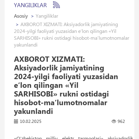
YANGILIKLAR
Asosiy
Yangiliklar
AXBOROT XIZMATI: Aksiyadorlik jamiyatining
2024-yilgi faoliyati yuzasidan eʼlon qilingan «Yil
SARHISOBI» rukni ostidagi hisobot-maʼlumotnomalar
yakunlandi
AXBOROT XIZMATI:
Aksiyadorlik jamiyatining
2024-yilgi faoliyati yuzasidan
eʼlon qilingan «Yil
SARHISOBI» rukni ostidagi
hisobot-maʼlumotnomalar
yakunlandi
10.02.2025
962
«O‘zbekiston milliy elektr tarmoqlari» aksiyadorlik