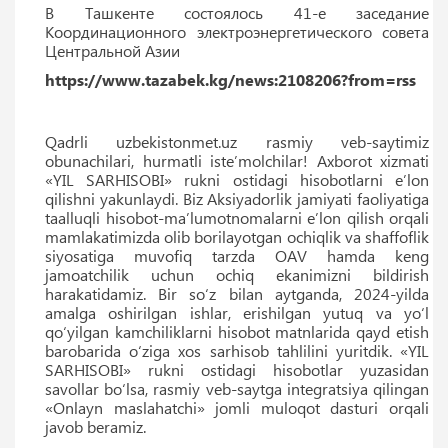
В Ташкенте состоялось 41-е заседание
Координационного электроэнергетического совета
Центральной Азии
https://www.tazabek.kg/news:2108206?from=rss
Qadrli uzbekistonmet.uz rasmiy veb-saytimiz
obunachilari, hurmatli isteʼmolchilar! Axborot xizmati
«YIL SARHISOBI» rukni ostidagi hisobotlarni eʼlon
qilishni yakunlaydi. Biz Aksiyadorlik jamiyati faoliyatiga
taalluqli hisobot-ma’lumotnomalarni e’lon qilish orqali
mamlakatimizda olib borilayotgan ochiqlik va shaffoflik
siyosatiga muvofiq tarzda OAV hamda keng
jamoatchilik uchun ochiq ekanimizni bildirish
harakatidamiz. Bir so‘z bilan aytganda, 2024-yilda
amalga oshirilgan ishlar, erishilgan yutuq va yo‘l
qo‘yilgan kamchiliklarni hisobot matnlarida qayd etish
barobarida o‘ziga xos sarhisob tahlilini yuritdik. «YIL
SARHISOBI» rukni ostidagi hisobotlar yuzasidan
savollar bo‘lsa, rasmiy veb-saytga integratsiya qilingan
«Onlayn maslahatchi» jomli muloqot dasturi orqali
javob beramiz.