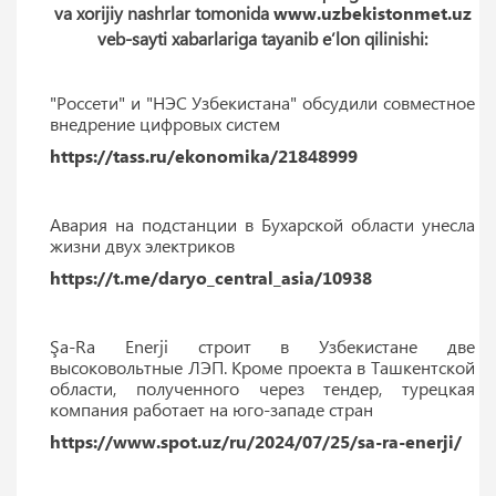
va xorijiy nashrlar tomonida
www.uzbekistonmet.uz
veb-sayti xabarlariga tayanib e’lon qilinishi:
"Россети" и "НЭС Узбекистана" обсудили совместное
внедрение цифровых систем
https://tass.ru/ekonomika/21848999
Авария на подстанции в Бухарской области унесла
жизни двух электриков
https://t.me/daryo_central_asia/10938
Şa-Ra Enerji строит в Узбекистане две
высоковольтные ЛЭП. Кроме проекта в Ташкентской
области, полученного через тендер, турецкая
компания работает на юго-западе стран
https://www.spot.uz/ru/2024/07/25/sa-ra-enerji/