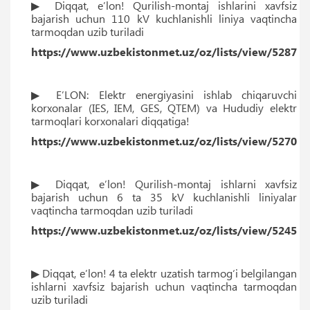
▶ Diqqat, eʼlon! Qurilish-montaj ishlarini xavfsiz
bajarish uchun 110 kV kuchlanishli liniya vaqtincha
tarmoqdan uzib turiladi
https://www.uzbekistonmet.uz/oz/lists/view/5287
▶ EʼLON: Elektr energiyasini ishlab chiqaruvchi
korxonalar (IES, IEM, GES, QTEM) va Hududiy elektr
tarmoqlari korxonalari diqqatiga!
https://www.uzbekistonmet.uz/oz/lists/view/5270
▶ Diqqat, eʼlon! Qurilish-montaj ishlarni xavfsiz
bajarish uchun 6 ta 35 kV kuchlanishli liniyalar
vaqtincha tarmoqdan uzib turiladi
https://www.uzbekistonmet.uz/oz/lists/view/5245
▶ Diqqat, eʼlon! 4 ta elektr uzatish tarmog‘i belgilangan
ishlarni xavfsiz bajarish uchun vaqtincha tarmoqdan
uzib turiladi