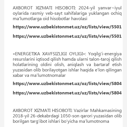
AXBOROT XIZMATI HISOBOTI: 2024-yil yanvar~iyul
oylarida rasmiy veb-sayt sahifalariga yuklangan ochiq
ma'lumotlarga oid hisobotlar havolasi
https://www.uzbekistonmet.uz/oz/lists/view/5501
https://www.uzbekistonmet.uz/uz/lists/view/5501
«ENERGETIKA XAVFSIZLIGI OYLIGI»: Yoqilg‘i-energiya
resurslarini iqtisod qilish hamda ularni talon-taroj qilish
holatlarining oldini olish, aniqlash va bartaraf etish
yuzasidan olib borilayotgan ishlar haqida e’lon qilingan
xabar va ma’lumotnomalar
https://www.uzbekistonmet.uz/oz/lists/view/5804
https://www.uzbekistonmet.uz/uz/lists/view/5804
AXBOROT XIZMATI HISOBOTI: Vazirlar Mahkamasining
2018-yil 26-dekabrdagi 1050-son qarori yuzasidan olib
borilgan targ‘ibot ishlari bo‘yicha ma’lumotnoma