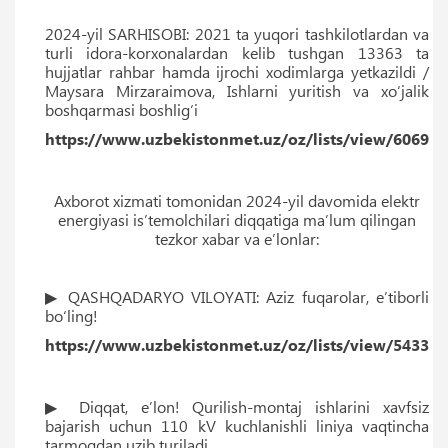
2024-yil SARHISOBI: 2021 ta yuqori tashkilotlardan va
turli idora-korxonalardan kelib tushgan 13363 ta
hujjatlar rahbar hamda ijrochi xodimlarga yetkazildi /
Maysara Mirzaraimova, Ishlarni yuritish va xo‘jalik
boshqarmasi boshlig‘i
https://www.uzbekistonmet.uz/oz/lists/view/6069
Axborot xizmati tomonidan 2024-yil davomida elektr
energiyasi is’temolchilari diqqatiga ma’lum qilingan
tezkor xabar va e’lonlar:
▶ QASHQADARYO VILOYATI: Aziz fuqarolar, eʼtiborli
bo‘ling!
https://www.uzbekistonmet.uz/oz/lists/view/5433
▶ Diqqat, eʼlon! Qurilish-montaj ishlarini xavfsiz
bajarish uchun 110 kV kuchlanishli liniya vaqtincha
tarmoqdan uzib turiladi