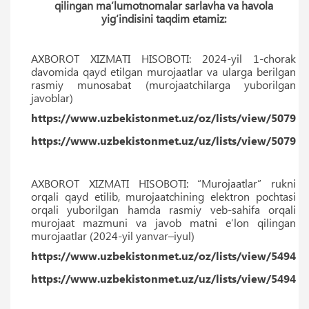
qilingan ma’lumotnomalar sarlavha va havola
yig‘indisini taqdim etamiz:
AXBOROT XIZMATI HISOBOTI: 2024-yil 1-chorak
davomida qayd etilgan murojaatlar va ularga berilgan
rasmiy munosabat (murojaatchilarga yuborilgan
javoblar)
https://www.uzbekistonmet.uz/oz/lists/view/5079
https://www.uzbekistonmet.uz/uz/lists/view/5079
AXBOROT XIZMATI HISOBOTI: “Murojaatlar” rukni
orqali qayd etilib, murojaatchining elektron pochtasi
orqali yuborilgan hamda rasmiy veb-sahifa orqali
murojaat mazmuni va javob matni eʼlon qilingan
murojaatlar (2024-yil yanvar–iyul)
https://www.uzbekistonmet.uz/oz/lists/view/5494
https://www.uzbekistonmet.uz/uz/lists/view/5494