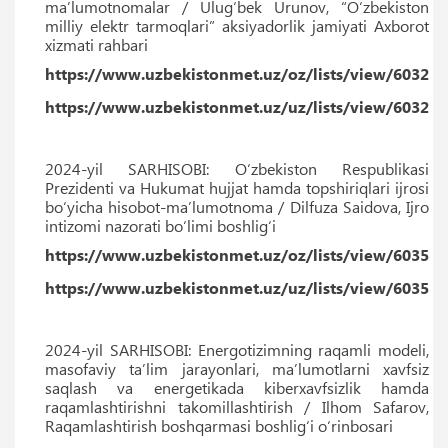
ma’lumotnomalar / Ulug‘bek Urunov, “O‘zbekiston
milliy elektr tarmoqlari” aksiyadorlik jamiyati Axborot
xizmati rahbari
https://www.uzbekistonmet.uz/oz/lists/view/6032
https://www.uzbekistonmet.uz/uz/lists/view/6032
2024-yil SARHISOBI: O‘zbekiston Respublikasi
Prezidenti va Hukumat hujjat hamda topshiriqlari ijrosi
bo‘yicha hisobot-maʼlumotnoma / Dilfuza Saidova, Ijro
intizomi nazorati bo‘limi boshlig‘i
https://www.uzbekistonmet.uz/oz/lists/view/6035
https://www.uzbekistonmet.uz/uz/lists/view/6035
2024-yil SARHISOBI: Energotizimning raqamli modeli,
masofaviy taʼlim jarayonlari, maʼlumotlarni xavfsiz
saqlash va energetikada kiberxavfsizlik hamda
raqamlashtirishni takomillashtirish / Ilhom Safarov,
Raqamlashtirish boshqarmasi boshlig‘i o‘rinbosari