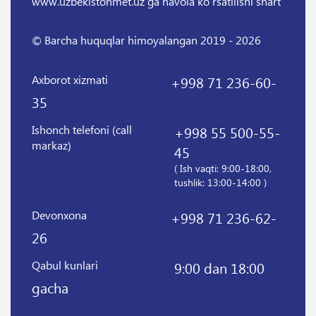
www.uzbekistonmet.uz ga havola ko`rsatilishi shart
© Barcha huquqlar himoyalangan 2019 - 2026
Axborot xizmati
+998 71 236-60-
35
Ishonch telefoni (call
+998 55 500-55-
markaz)
45
( Ish vaqti: 9:00-18:00,
tushlik: 13:00-14:00 )
Devonxona
+998 71 236-62-
26
Qabul kunlari
9:00 dan 18:00
gacha