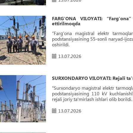
FARG'ONA VILOYATI: “Farg'ona” 
ettirilmoqda
“Farg‘ona magistral elektr tarmoqlar
podstansiyasining 55-sonli naryad-ijoza
oshirildi.
13.07.2026
SURXONDARYO VILOYATI: Rejali ta'
"Surxondaryo magistral elektr tarmoqla
podstansiyasining 110 kV kuchlanishl
rejali joriy ta'mirlash ishlari olib borildi.
13.07.2026