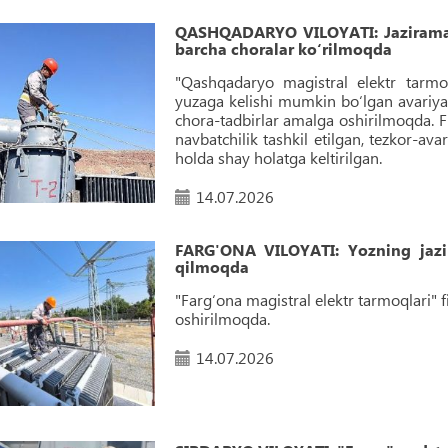
QASHQADARYO VILOYATI: Jazirama k
barcha choralar kо‘rilmoqda
"Qashqadaryo magistral elektr tarmoql
yuzaga kelishi mumkin bо‘lgan avariyav
chora-tadbirlar amalga oshirilmoqda. F
navbatchilik tashkil etilgan, tezkor-av
holda shay holatga keltirilgan.
14.07.2026
FARG'ONA VILOYATI: Yozning jazi
qilmoqda
"Farg‘ona magistral elektr tarmoqlari" fi
oshirilmoqda.
14.07.2026