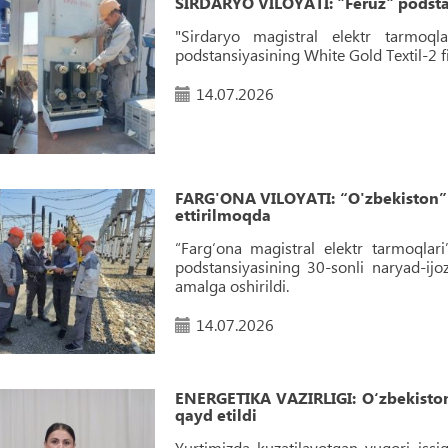
SIRDARYO VILOYATI: "Feruz" podstans
"Sirdaryo magistral elektr tarmoqla
podstansiyasining White Gold Textil-2 fi
14.07.2026
FARG'ONA VILOYATI: “O'zbekiston” p
ettirilmoqda
“Farg‘ona magistral elektr tarmoqlari
podstansiyasining 30-sonli naryad-ijoz
amalga oshirildi.
14.07.2026
ENERGETIKA VAZIRLIGI: O‘zbekistond
qayd etildi
Yurtimizda kuzatilayotgan yuqori issi