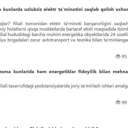
unlarda uzluksiz elektr ta'minotini saqlab qolish uchu
ari" filiali tomonidan elektr ta'minoti barqarorligini saqlash
iy holatlarni qisqa muddatlarda bartaraf etish maqsadida tiziml
ilial hududidagi barcha muhim energetika obyektlarida 24 soatli
ariya brigadalari zarur avtotransport va texnika bilan ta'minlanga
95
rama kunlarida ham energetiklar fidoyilik bilan mehna
liali tasarrufidagi podstansiyalarida joriy ta’mirlash ishlari amalg
99