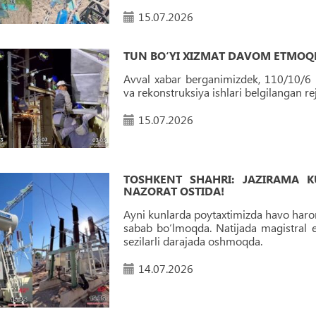
15.07.2026
TUN BO‘YI XIZMAT DAVOM ETMOQ
Avval xabar berganimizdek, 110/10/6 
va rekonstruksiya ishlari belgilangan 
15.07.2026
TOSHKENT SHAHRI: JAZIRAMA K
NAZORAT OSTIDA!
Ayni kunlarda poytaxtimizda havo harorat
sabab bo‘lmoqda. Natijada magistral 
sezilarli darajada oshmoqda.
14.07.2026