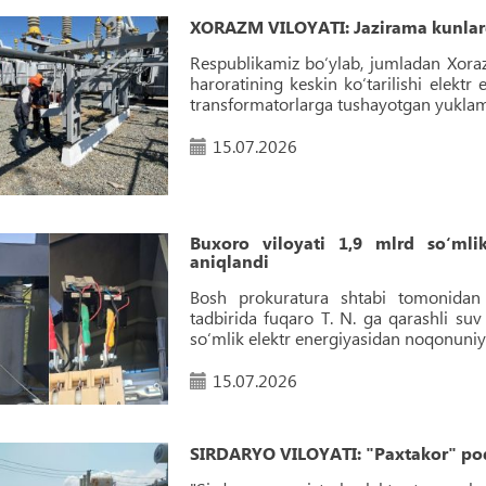
XORAZM VILOYATI: Jazirama kunlard
Respublikamiz bo‘ylab, jumladan Xora
haroratining keskin ko‘tarilishi elektr
transformatorlarga tushayotgan yuklama
15.07.2026
Buxoro viloyati 1,9 mlrd so‘mli
aniqlandi
Bosh prokuratura shtabi tomonidan 
tadbirida fuqaro T. N. ga qarashli su
soʻmlik elektr energiyasidan noqonuniy 
15.07.2026
SIRDARYO VILOYATI: "Paxtakor" podst