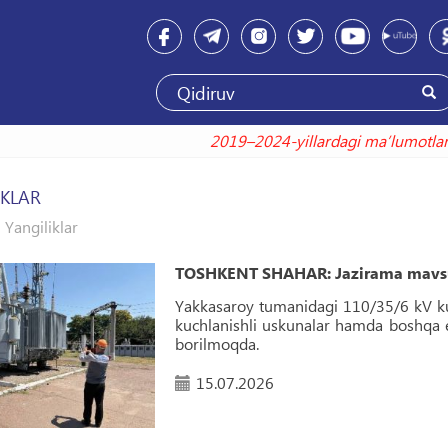
2019–2024-yillardagi maʼlumotlar ushbu h
IKLAR
Yangiliklar
TOSHKENT SHAHAR: Jazirama mavsumi
Yakkasaroy tumanidagi 110/35/6 kV kuc
kuchlanishli uskunalar hamda boshqa el
borilmoqda.
15.07.2026