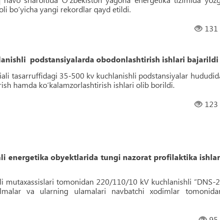
i bo‘yicha yangi rekordlar qayd etildi.
131
ishli podstansiyalarda obodonlashtirish ishlari bajarildi
liali tasarruffidagi 35-500 kv kuchlanishli podstansiyalar hududid
rish hamda ko‘kalamzorlashtirish ishlari olib borildi.
123
i energetika obyektlarida tungi nazorat profilaktika ishlar
liali mutaxassislari tomonidan 220/110/10 kV kuchlanishli “DNS-2
rilmalar va ularning ulamalari navbatchi xodimlar tomonida
95