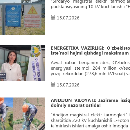
"Sirdaryo magistral elektr tarmoqlar
podstansiyasining 10 kV kuchlanishli "Fa
15.07.2026
ENERGETIKA VAZIRLIGI: O‘zbekiston
iste’mol hajmi qishdagi maksimum i
Avval xabar berganimizdek, O‘zbeki
energiyasi iste’moli 284 million kVt·s
yozgi rekorddan (278,6 mln kVt·soat) 
15.07.2026
ANDIJON VILOYATI: Jazirama issiq 
doimiy nazorat ostida!
"Andijon magistral elektr tarmoqlari" f
sharoitida 220 kV kuchlanishli L-Fot
ta’mirlash ishlari amalga oshirilmoqda