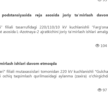
podstansiyasida reja asosida joriy ta’mirlash davo
i” filiali tasarrufidagi 220/110/10 kV kuchlanishli “Farg'ona
t asosida L-Azotnaya-2 ajratkichini joriy ta’mirlash ishlari amalg
104
mirlash ishlari davom etmoqda
ri" filiali mutaxassislari tomonidan 220 kV kuchlanishli "Gulcha
i ochiq taqsimlash qurilmasidagi aylanma (zaxira) o'chirgichd
97