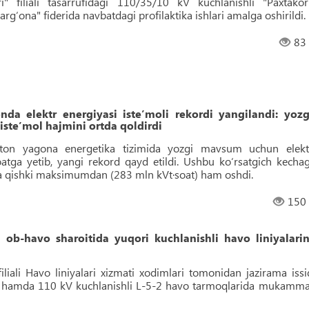
i" filiali tasarrufidagi 110/35/10 kV kuchlanishli "Paxtakor
rg‘ona" fiderida navbatdagi profilaktika ishlari amalga oshirildi.
83
da elektr energiyasi iste’moli rekordi yangilandi: yozg
ste’mol hajmini ortda qoldirdi
ston yagona energetika tizimida yozgi mavsum uchun elekt
oatga yetib, yangi rekord qayd etildi. Ushbu ko‘rsatgich kechag
va qishki maksimumdan (283 mln kVt·soat) ham oshdi.
150
ob-havo sharoitida yuqori kuchlanishli havo liniyalarin
iliali Havo liniyalari xizmati xodimlari tomonidan jazirama issi
on hamda 110 kV kuchlanishli L-5-2 havo tarmoqlarida mukamma