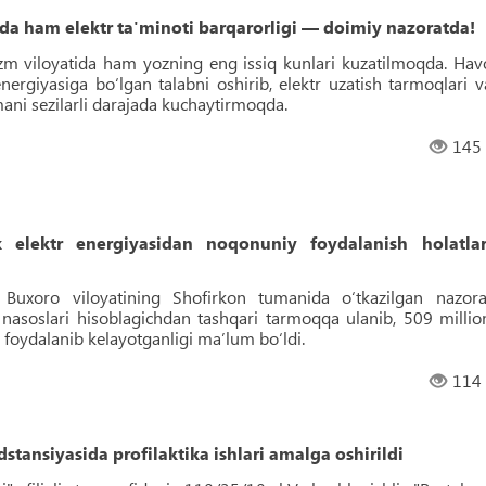
a ham elektr ta'minoti barqarorligi — doimiy nazoratda!
zm viloyatida ham yozning eng issiq kunlari kuzatilmoqda. Hav
 energiyasiga bo‘lgan talabni oshirib, elektr uzatish tarmoqlari v
ni sezilarli darajada kuchaytirmoqda.
145
k elektr energiyasidan noqonuniy foydalanish holatlar
Buxoro viloyatining Shofirkon tumanida o‘tkazilgan nazora
v nasoslari hisoblagichdan tashqari tarmoqqa ulanib, 509 millio
foydalanib kelayotganligi ma’lum bo‘ldi.
114
ansiyasida profilaktika ishlari amalga oshirildi