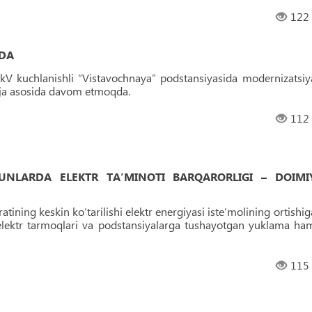
122
DA
kV kuchlanishli “Vistavochnaya” podstansiyasida modernizatsiy
reja asosida davom etmoqda.
112
UNLARDA ELEKTR TA’MINOTI BARQARORLIGI – DOIMI
ining keskin ko‘tarilishi elektr energiyasi iste’molining ortishig
elektr tarmoqlari va podstansiyalarga tushayotgan yuklama ha
115