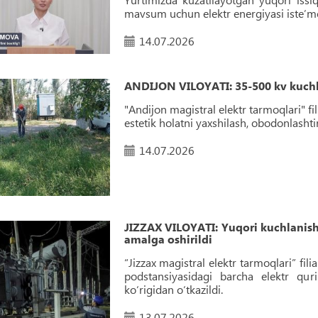
mavsum uchun elektr energiyasi iste’mol
14.07.2026
ANDIJON VILOYATI: 35-500 kv kuchlan
"Andijon magistral elektr tarmoqlari" fi
estetik holatni yaxshilash, obodonlashti
14.07.2026
JIZZAX VILOYATI: Yuqori kuchlanishl
amalga oshirildi
“Jizzax magistral elektr tarmoqlari” fi
podstansiyasidagi barcha elektr qu
ko‘rigidan o‘tkazildi.
13.07.2026