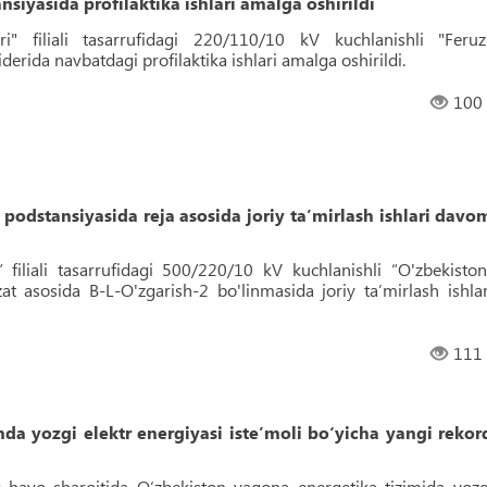
iyasida profilaktika ishlari amalga oshirildi
ri" filiali tasarrufidagi 220/110/10 kV kuchlanishli "Feruz
derida navbatdagi profilaktika ishlari amalga oshirildi.
100
odstansiyasida reja asosida joriy ta’mirlash ishlari davo
” filiali tasarrufidagi 500/220/10 kV kuchlanishli “O'zbekiston
at asosida B-L-O'zgarish-2 bo'linmasida joriy ta’mirlash ishlar
111
a yozgi elektr energiyasi iste’moli bo‘yicha yangi rekor
q havo sharoitida O‘zbekiston yagona energetika tizimida yozg