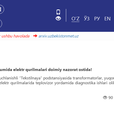
O'Z
ЎЗ
РУ
EN
avolada
arxiv.uzbekistonmet.uz
da elektr qurilmalari doimiy nazorat ostida!
hlanishli “Tekstilnaya” podstansiyasida transformatorlar, yuqor
ektr qurilmalarida teplovizor yordamida diagnostika ishlari oli
90