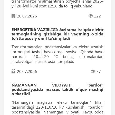
transformatorini almashtirish bo'yicha ishlar 2026-
yil 20-iyul kuni soat 12:18 da to'liq yakunlandi.
20.07.2026
122
ENERGETIKA VAZIRLIGI: Jazirama issiqda elektr
tarmoqlarining qizishiga bir vaqtning o‘zida
to‘rtta asosiy omil ta’sir qiladi
Transformatorlar, podstansiyalar va elektr uzatish
tarmoqlari tashqi havo orqali soviydi. Qishda havo
harorati +10…+20 °C bo‘lsa, uskunalardan
ajralayotgan issiqlik oson tarqaladi.
20.07.2026
77
NAMANGAN VILOYATI: “Sardor”
podstansiyasida maxsus taktik o‘quv mashqi
o‘tkazildi
“Namangan magistral elektr tarmoqlari” filiali
tasarrufidagi 220/110/10 kV kuchlanishli “Sardor”
podstansiyasida Namangan viloyati Favqulodda