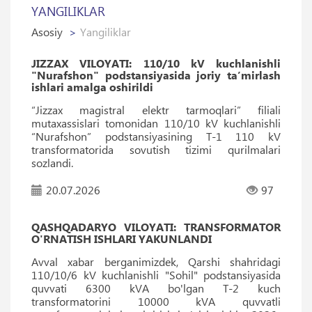
YANGILIKLAR
Asosiy
Yangiliklar
JIZZAX VILOYATI: 110/10 kV kuchlanishli
"Nurafshon" podstansiyasida joriy ta’mirlash
ishlari amalga oshirildi
“Jizzax magistral elektr tarmoqlari” filiali
mutaxassislari tomonidan 110/10 kV kuchlanishli
“Nurafshon” podstansiyasining T-1 110 kV
transformatorida sovutish tizimi qurilmalari
sozlandi.
20.07.2026
97
QASHQADARYO VILOYATI: TRANSFORMATOR
O'RNATISH ISHLARI YAKUNLANDI
Avval xabar berganimizdek, Qarshi shahridagi
110/10/6 kV kuchlanishli "Sohil" podstansiyasida
quvvati 6300 kVA bo'lgan T-2 kuch
transformatorini 10000 kVA quvvatli