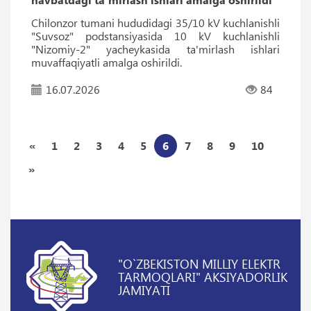
Chilonzor tumani hududidagi 35/10 kV kuchlanishli
"Suvsoz" podstansiyasida 10 kV kuchlanishli
"Nizomiy-2" yacheykasida ta'mirlash ishlari
muvaffaqiyatli amalga oshirildi.
16.07.2026
84
«
1
2
3
4
5
6
7
8
9
10
»
"O`ZBEKISTON MILLIY ELEKTR
TARMOQLARI" AKSIYADORLIK
JAMIYATI