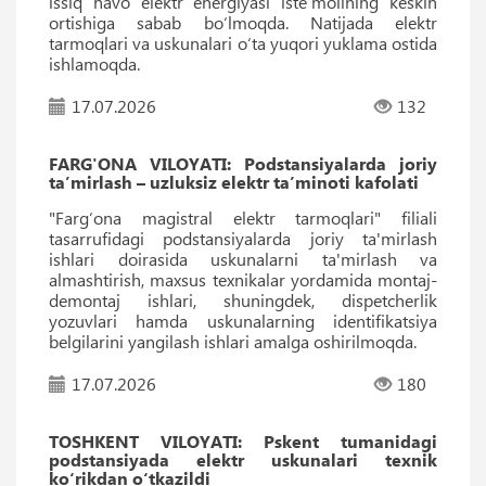
issiq havo elektr energiyasi iste’molining keskin
ortishiga sabab bo‘lmoqda. Natijada elektr
tarmoqlari va uskunalari o‘ta yuqori yuklama ostida
ishlamoqda.
17.07.2026
132
FARG'ONA VILOYATI: Podstansiyalarda joriy
ta’mirlash – uzluksiz elektr ta’minoti kafolati
"Farg‘ona magistral elektr tarmoqlari" filiali
tasarrufidagi podstansiyalarda joriy ta'mirlash
ishlari doirasida uskunalarni ta'mirlash va
almashtirish, maxsus texnikalar yordamida montaj-
demontaj ishlari, shuningdek, dispetcherlik
yozuvlari hamda uskunalarning identifikatsiya
belgilarini yangilash ishlari amalga oshirilmoqda.
17.07.2026
180
TOSHKENT VILOYATI: Pskent tumanidagi
podstansiyada elektr uskunalari texnik
ko‘rikdan o‘tkazildi