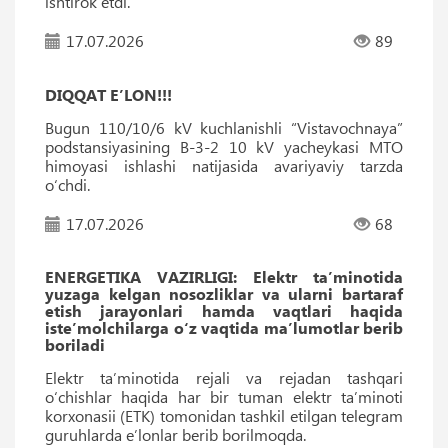
ishtirok etdi.
17.07.2026
89
DIQQAT E’LON!!!
Bugun 110/10/6 kV kuchlanishli “Vistavochnaya”
podstansiyasining B-3-2 10 kV yacheykasi MTO
himoyasi ishlashi natijasida avariyaviy tarzda
o‘chdi.
17.07.2026
68
ENERGETIKA VAZIRLIGI: Elektr ta’minotida
yuzaga kelgan nosozliklar va ularni bartaraf
etish jarayonlari hamda vaqtlari haqida
iste’molchilarga o‘z vaqtida ma’lumotlar berib
boriladi
Elektr ta’minotida rejali va rejadan tashqari
o‘chishlar haqida har bir tuman elektr ta’minoti
korxonasii (ETK) tomonidan tashkil etilgan telegram
guruhlarda e’lonlar berib borilmoqda.