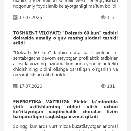
ulanib, 546,9 million soʻmlik elektr energiyasidan
noqonuniy foydalanib kelayotganligi ma’lum bo‘ldi.
17.07.2026
117
TOSHKENT VILOYATI: "Dolzarb 60 kun" tadbiri
doirasida amaliy o‘quv mashg‘ulotlari tashkil
etildi
"Dolzarb 60 kun" tadbiri doirasida 5-iyuldan 5-
sentabrgacha davom etayotgan profilaktik tadbirlar
asosida yozning jazirama kunlarida yong‘inlar kelib
chiqishining oldini olishga qaratilgan oʻrganish va
nazorat ishlari olib borildi.
17.07.2026
131
ENERGETIKA VAZIRLIGI: Elektr ta’minotida
yirik uzilishlarning oldini olish uchun
ko‘rilayotgan vaqtinchalik choralar tizim
barqarorligini saqlashga xizmat qiladi
So‘nggi kunlarda yurtimizda kuzatilayotgan anomal