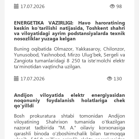
17.07.2026
98
ENERGETIKA VAZIRLIGI: Havo haroratining
keskin ko‘tarilishi natijasida, Toshkent shahri
va viloyatidagi ayrim podstansiyalarda texnik
nosozliklar yuzaga kelgan
Buning oqibatida Olmazor, Yakkasaroy, Chilonzor,
Yunusobod, Yashnobod, Mirzo Ulug‘bek, Sergeli va
Zangiota tumanlaridagi 8 250 ta iste’molchi elektr
ta’minotidan vaqtincha uzilgan.
17.07.2026
130
Andijon viloyatida elektr energiyasidan
noqonuniy foydalanish holatlariga chek
qo‘yilldi
Bosh prokuratura shtabi tomonidan Andijon
viloyatining Shahrixon tumanida o‘tkazilgan
nazorat tadbirida "M. A." oilaviy korxonasiga
qarashli binoda o‘zboshimchalik bilan tarmoqqa