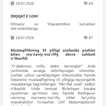
19.07.2026
69
DIQQAT E’LON!
Olmazor va Shayxontohur tumanlari
iste’molchilariga
18.07.2026
87
Mustaqillikning 35 yilligi arafasida yoshlar
bilan ma’naviy-ma’rifiy davra suhbati
o‘tkazildi
“O‘zbekiston milliy elektr tarmoqlari” AJda
yurtimizda amalga oshirilayotgan islohotlar,
yoshlar uchun yaratilayotgan imkoniyatlar hamda
Vatanimiz mustaqilligining 35 yilligiga tayyorgarlik
masalalariga bag‘ishlangan “Ma’rifat soati” tadbiri
o‘tkazildi. Unda Jamiyat Birlashgan kasaba
uyushmasi qo‘mitasi raisi hamda Boshqaruv
raisining ma’naviy-ma’rifiy ishlar bo‘yicha
maslahatchisi To‘xtashev Orif Abdumajidovich