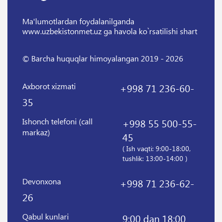
Ma'lumotlardan foydalanilganda
www.uzbekistonmet.uz ga havola ko`rsatilishi shart
© Barcha huquqlar himoyalangan 2019 - 2026
Axborot xizmati
+998 71 236-60-
35
Ishonch telefoni (call
+998 55 500-55-
markaz)
45
( Ish vaqti: 9:00-18:00,
tushlik: 13:00-14:00 )
Devonxona
+998 71 236-62-
26
Qabul kunlari
9:00 dan 18:00