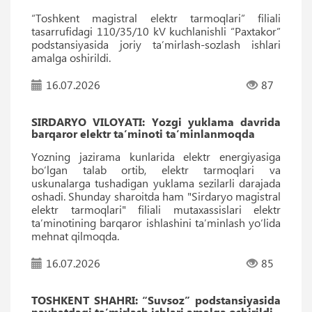
“Toshkent magistral elektr tarmoqlari” filiali
tasarrufidagi 110/35/10 kV kuchlanishli “Paxtakor”
podstansiyasida joriy taʼmirlash-sozlash ishlari
amalga oshirildi.
16.07.2026
87
SIRDARYO VILOYATI: Yozgi yuklama davrida
barqaror elektr ta’minoti ta’minlanmoqda
Yozning jazirama kunlarida elektr energiyasiga
bo‘lgan talab ortib, elektr tarmoqlari va
uskunalarga tushadigan yuklama sezilarli darajada
oshadi. Shunday sharoitda ham "Sirdaryo magistral
elektr tarmoqlari" filiali mutaxassislari elektr
ta’minotining barqaror ishlashini ta’minlash yo‘lida
mehnat qilmoqda.
16.07.2026
85
TOSHKENT SHAHRI: “Suvsoz” podstansiyasida
navbatdagi ta’mirlash ishlari amalga oshirildi