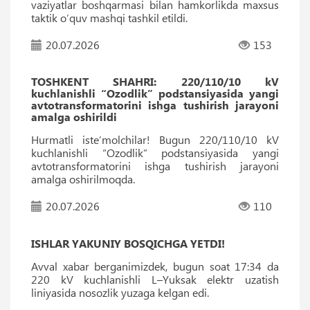
vaziyatlar boshqarmasi bilan hamkorlikda maxsus
taktik o‘quv mashqi tashkil etildi.
20.07.2026
153
TOSHKENT SHAHRI: 220/110/10 kV
kuchlanishli “Ozodlik” podstansiyasida yangi
avtotransformatorini ishga tushirish jarayoni
amalga oshirildi
Hurmatli iste’molchilar! Bugun 220/110/10 kV
kuchlanishli “Ozodlik” podstansiyasida yangi
avtotransformatorini ishga tushirish jarayoni
amalga oshirilmoqda.
20.07.2026
110
ISHLAR YAKUNIY BOSQICHGA YETDI!
Avval xabar berganimizdek, bugun soat 17:34 da
220 kV kuchlanishli L–Yuksak elektr uzatish
liniyasida nosozlik yuzaga kelgan edi.