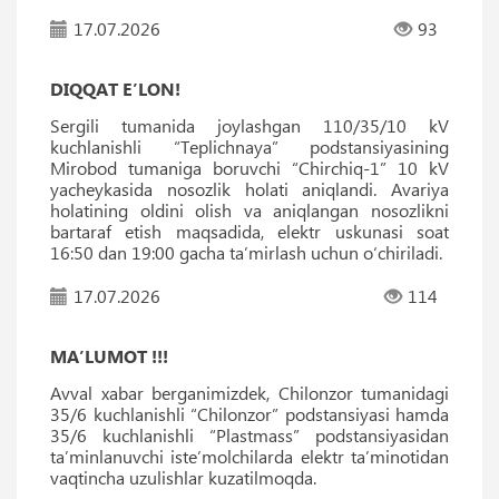
17.07.2026
93
DIQQAT E’LON!
Sergili tumanida joylashgan 110/35/10 kV
kuchlanishli “Teplichnaya” podstansiyasining
Mirobod tumaniga boruvchi “Chirchiq-1” 10 kV
yacheykasida nosozlik holati aniqlandi. Avariya
holatining oldini olish va aniqlangan nosozlikni
bartaraf etish maqsadida, elektr uskunasi soat
16:50 dan 19:00 gacha ta’mirlash uchun o‘chiriladi.
17.07.2026
114
MA’LUMOT !!!
Avval xabar berganimizdek, Chilonzor tumanidagi
35/6 kuchlanishli “Chilonzor” podstansiyasi hamda
35/6 kuchlanishli “Plastmass” podstansiyasidan
ta’minlanuvchi iste’molchilarda elektr ta’minotidan
vaqtincha uzulishlar kuzatilmoqda.