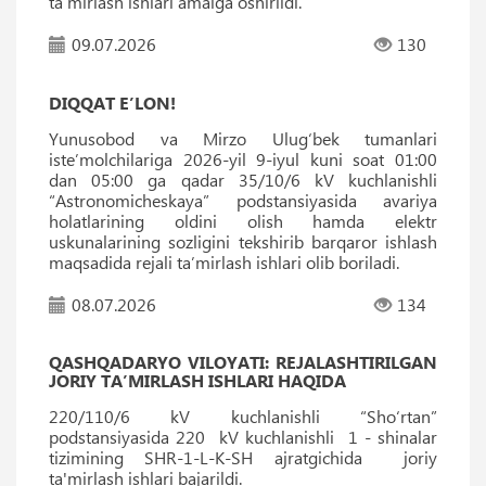
ta’mirlash ishlari amalga oshirildi.
09.07.2026
130
DIQQAT E’LON!
Yunusobod va Mirzo Ulug‘bek tumanlari
iste’molchilariga 2026-yil 9-iyul kuni soat 01:00
dan 05:00 ga qadar 35/10/6 kV kuchlanishli
“Astronomicheskaya” podstansiyasida avariya
holatlarining oldini olish hamda elektr
uskunalarining sozligini tekshirib barqaror ishlash
maqsadida rejali ta’mirlash ishlari olib boriladi.
08.07.2026
134
QASHQADARYO VILOYATI: REJALASHTIRILGAN
JORIY TA’MIRLASH ISHLARI HAQIDA
220/110/6 kV kuchlanishli “Sho‘rtan”
podstansiyasida 220 kV kuchlanishli 1 - shinalar
tizimining SHR-1-L-K-SH ajratgichida joriy
ta'mirlash ishlari bajarildi.