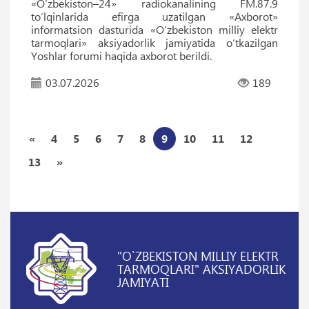
«O‘zbekiston–24» radiokanalining FM.87.9
to‘lqinlarida efirga uzatilgan «Axborot»
informatsion dasturida «O‘zbekiston milliy elektr
tarmoqlari» aksiyadorlik jamiyatida o‘tkazilgan
Yoshlar forumi haqida axborot berildi.
03.07.2026
189
«
4
5
6
7
8
9
10
11
12
13
»
"O`ZBEKISTON MILLIY ELEKTR
TARMOQLARI" AKSIYADORLIK
JAMIYATI