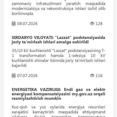
zamonaviy infratuzilmani yaratish maqsadida
modernizatsiya va rekonstruksiya ishlari izchil olib
borilmoqda.
08.07.2026
128
SIRDARYO VILOYATI: "Lazzat" podstansiyasida
joriy ta'mirlash ishlari amalga oshirildi
35/10 kV kuchlanishli "Lazzat" podstansiyasining T-
1 transformatori hamda 1-seksiya 10 kV
kuchlanishli shinalar tizimida joriy ta'mirlash ishlari
bajarildi.
07.07.2026
116
ENERGETIKA VAZIRLIGI: Endi gaz va elektr
energiyasi kompensatsiyasini my.gov.uz orqali
rasmiylashtirish mumkin
Kuz-qish va yoz oylarida energiya resurslari
xarajatini kamaytirish maqsadida ehtiyojmand
oilalarga davlat tomonidan kompensatsiya