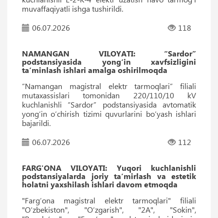
muvaffaqiyatli ishga tushirildi.
06.07.2026
118
NAMANGAN VILOYATI: “Sardor”
podstansiyasida yong‘in xavfsizligini
ta’minlash ishlari amalga oshirilmoqda
“Namangan magistral elektr tarmoqlari” filiali
mutaxassislari tomonidan 220/110/10 kV
kuchlanishli “Sardor” podstansiyasida avtomatik
yong‘in o‘chirish tizimi quvurlarini bo‘yash ishlari
bajarildi.
06.07.2026
112
FARG'ONA VILOYATI: Yuqori kuchlanishli
podstansiyalarda joriy ta’mirlash va estetik
holatni yaxshilash ishlari davom etmoqda
"Farg‘ona magistral elektr tarmoqlari" filiali
"O‘zbekiston", "O‘zgarish", "2A", "Sokin",