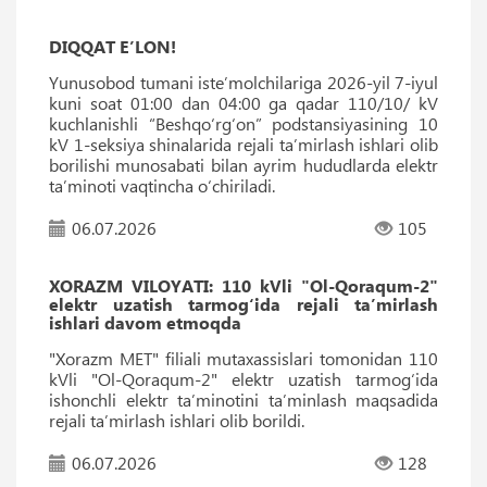
DIQQAT E’LON!
Yunusobod tumani iste’molchilariga 2026-yil 7-iyul
kuni soat 01:00 dan 04:00 ga qadar 110/10/ kV
kuchlanishli “Beshqo‘rg‘on” podstansiyasining 10
kV 1-seksiya shinalarida rejali ta’mirlash ishlari olib
borilishi munosabati bilan ayrim hududlarda elektr
ta’minoti vaqtincha o‘chiriladi.
06.07.2026
105
XORAZM VILOYATI: 110 kVli "Ol-Qoraqum-2"
elektr uzatish tarmog‘ida rejali ta’mirlash
ishlari davom etmoqda
"Xorazm MET" filiali mutaxassislari tomonidan 110
kVli "Ol-Qoraqum-2" elektr uzatish tarmog‘ida
ishonchli elektr ta’minotini ta’minlash maqsadida
rejali ta’mirlash ishlari olib borildi.
06.07.2026
128