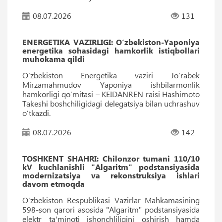
08.07.2026
131
ENERGETIKA VAZIRLIGI: O‘zbekiston-Yaponiya
energetika sohasidagi hamkorlik istiqbollari
muhokama qildi
Oʻzbekiston Energetika vaziri Jo‘rabek
Mirzamahmudov Yaponiya ishbilarmonlik
hamkorligi qo‘mitasi – KEIDANREN raisi Hashimoto
Takeshi boshchiligidagi delegatsiya bilan uchrashuv
oʻtkazdi.
08.07.2026
142
TOSHKENT SHAHRI: Chilonzor tumani 110/10
kV kuchlanishli "Algaritm" podstansiyasida
modernizatsiya va rekonstruksiya ishlari
davom etmoqda
O‘zbekiston Respublikasi Vazirlar Mahkamasining
598-son qarori asosida "Algaritm" podstansiyasida
elektr ta'minoti ishonchliligini oshirish hamda