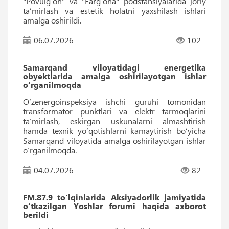
"Povulg‘on" va "Farg‘ona" podstansiyalarida joriy
ta’mirlash va estetik holatni yaxshilash ishlari
amalga oshirildi.
06.07.2026
102
Samarqand viloyatidagi energetika
obyektlarida amalga oshirilayotgan ishlar
o‘rganilmoqda
O‘zenergoinspeksiya ishchi guruhi tomonidan
transformator punktlari va elektr tarmoqlarini
ta’mirlash, eskirgan uskunalarni almashtirish
hamda texnik yo‘qotishlarni kamaytirish bo‘yicha
Samarqand viloyatida amalga oshirilayotgan ishlar
o‘rganilmoqda.
04.07.2026
82
FM.87.9 to‘lqinlarida Aksiyadorlik jamiyatida
o‘tkazilgan Yoshlar forumi haqida axborot
berildi