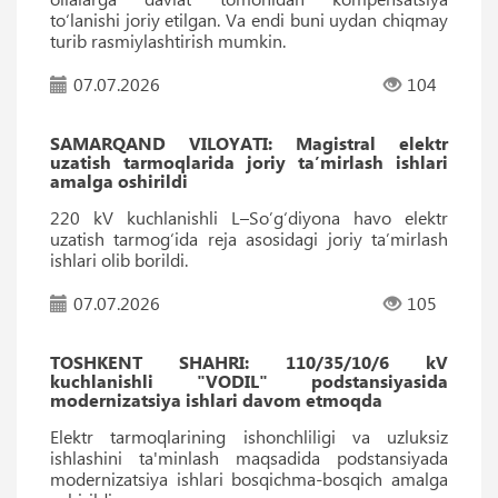
to‘lanishi joriy etilgan. Va endi buni uydan chiqmay
turib rasmiylashtirish mumkin.
07.07.2026
104
SAMARQAND VILOYATI: Magistral elektr
uzatish tarmoqlarida joriy ta’mirlash ishlari
amalga oshirildi
220 kV kuchlanishli L–So’g‘diyona havo elektr
uzatish tarmog‘ida reja asosidagi joriy ta’mirlash
ishlari olib borildi.
07.07.2026
105
TOSHKENT SHAHRI: 110/35/10/6 kV
kuchlanishli "VODIL" podstansiyasida
modernizatsiya ishlari davom etmoqda
Elektr tarmoqlarining ishonchliligi va uzluksiz
ishlashini ta'minlash maqsadida podstansiyada
modernizatsiya ishlari bosqichma-bosqich amalga