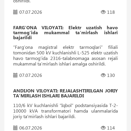
oshirildi.
07.07.2026
118
FARG'ONA VILOYATI: Elektr uzatish havo
tarmog‘ida mukammal ta’mirlash ishlari
bajarildi
“Farg‘ona magistral elektr tarmoqlari” filiali
tomonidan 500 kV kuchlanishli L-525 elektr uzatish
havo tarmog‘ida 2316-talabnomaga asosan rejali
mukammal ta’mirlash ishlari amalga oshirildi.
07.07.2026
130
ANDIJON VILOYATI: REJALASHTIRILGAN JORIY
TA’MIRLASH ISHLARI BAJARILDI
110/6 kV kuchlanishli “Iqbol” podstansiyasida T-2-
10000 kVA transformatori hamda ulanmalarida
joriy ta'mirlash ishlari bajarildi.
06.07.2026
114