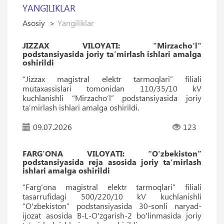
YANGILIKLAR
Asosiy
Yangiliklar
JIZZAX VILOYATI: "Mirzacho‘l"
podstansiyasida joriy ta’mirlash ishlari amalga
oshirildi
“Jizzax magistral elektr tarmoqlari” filiali
mutaxassislari tomonidan 110/35/10 kV
kuchlanishli “Mirzacho‘l” podstansiyasida joriy
ta’mirlash ishlari amalga oshirildi.
09.07.2026
123
FARG'ONA VILOYATI: “O'zbekiston”
podstansiyasida reja asosida joriy ta’mirlash
ishlari amalga oshirildi
“Farg‘ona magistral elektr tarmoqlari” filiali
tasarrufidagi 500/220/10 kV kuchlanishli
“O'zbekiston” podstansiyasida 30-sonli naryad-
ijozat asosida B-L-O'zgarish-2 bo'linmasida joriy