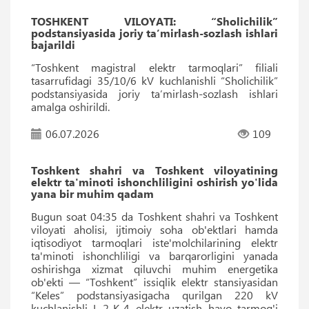
TOSHKENT VILOYATI: “Sholichilik”
podstansiyasida joriy taʼmirlash-sozlash ishlari
bajarildi
“Toshkent magistral elektr tarmoqlari” filiali
tasarrufidagi 35/10/6 kV kuchlanishli “Sholichilik”
podstansiyasida joriy taʼmirlash-sozlash ishlari
amalga oshirildi.
06.07.2026
109
Toshkent shahri va Toshkent viloyatining
elektr ta'minoti ishonchliligini oshirish yo'lida
yana bir muhim qadam
Bugun soat 04:35 da Toshkent shahri va Toshkent
viloyati aholisi, ijtimoiy soha ob'ektlari hamda
iqtisodiyot tarmoqlari iste'molchilarining elektr
ta'minoti ishonchliligi va barqarorligini yanada
oshirishga xizmat qiluvchi muhim energetika
ob'ekti — “Toshkent” issiqlik elektr stansiyasidan
“Keles” podstansiyasigacha qurilgan 220 kV
kuchlanishli L-2-K-4 elektr uzatish havo tarmog'i