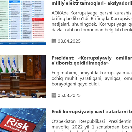
milliy elektr tarmoqlari» aksiyadorl
AOKAda Korrupsiyaga qarshi kurashish
brifing bo‘lib o‘tdi. Brifingda Korrups
natijalari, shuningdek, Korrupsiyaga q
davlat rahbari tomonidan belgilab berilg
08.04.2025
Prezident: «Korrupsiyaviy omilla
eʼtiborsiz qoldirilmoqda»
Eng muhimi, jamiyatda korrupsiya mua
ochiq muhit yaratilgani, ayniqsa, omm
borayotgani qayd etildi.
05.03.2025
Endi korrupsiyaviy xavf-xatarlarni 
O‘zbekiston Respublikasi Prezident
muvofiq, 2022-yil 1-sentabrdan bosh