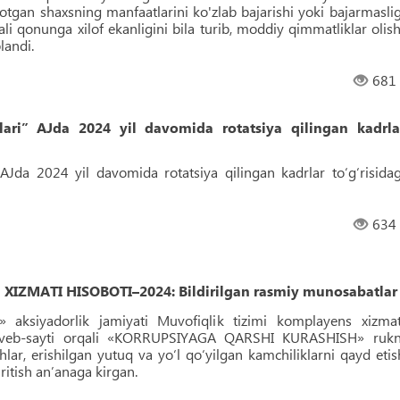
tgan shaxsning manfaatlarini ko'zlab bajarishi yoki bajarmaslig
ali qonunga xilof ekanligini bila turib, moddiy qimmatliklar olish
landi.
681
lari” AJda 2024 yil davomida rotatsiya qilingan kadrla
 AJda 2024 yil davomida rotatsiya qilingan kadrlar to‘g‘risidag
634
IZMATI HISOBOTI–2024: Bildirilgan rasmiy munosabatlar
i» aksiyadorlik jamiyati Muvofiqlik tizimi komplayens xizmat
 veb-sayti orqali «KORRUPSIYAGA QARSHI KURASHISH» rukn
lar, erishilgan yutuq va yo‘l qo‘yilgan kamchiliklarni qayd etis
uritish an’anaga kirgan.