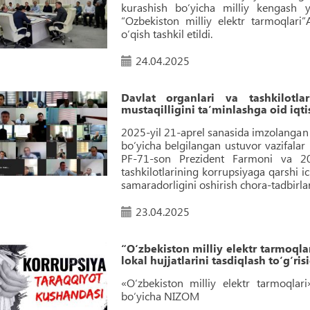
kurashish bo‘yicha milliy kengash yi
“Ozbekiston milliy elektr tarmoqlari
o‘qish tashkil etildi.
24.04.2025
Davlat organlari va tashkilotla
mustaqilligini taʼminlashga oid iqtis
2025-yil 21-aprel sanasida imzolangan 
bo‘yicha belgilangan ustuvor vazifalar i
PF-71-son Prezident Farmoni va 202
tashkilotlarining korrupsiyaga qarshi i
samaradorligini oshirish chora-tadbirlar
23.04.2025
“O‘zbekiston milliy elektr tarmoqla
lokal hujjatlarini tasdiqlash to‘g‘ris
«O‘zbekiston milliy elektr tarmoqlar
bo‘yicha NIZOM