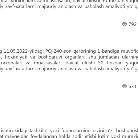
nitar korxonalari va muassasalari, davlat ulushi 50 foizdan yuqor
viy xavf-xatarlarni majburiy aniqlash va baholash amaliyoti yo‘lg
792
ng 11.05.2022-yildagi PQ-240-son qarorining 1-bandiga muvofiq
at hokimiyati va boshqaruvi organlari, shu jumladan ularnin
korxonalari va muassasalari, davlat ulushi 50 foizdan yuqor
viy xavf-xatarlarni majburiy aniqlash va baholash amaliyoti yo‘lg
631
 ishtirokidagi tashkilot yoki fuqarolarning o'zini o'zi boshqaris
at mavqeidan foydalangan holda sodir etishi lozim yoki mumki