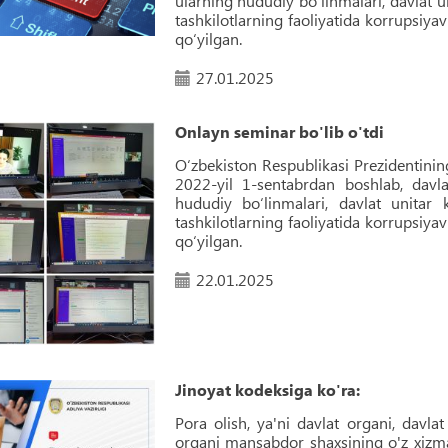
ularning hududiy bo‘linmalari, davlat u
tashkilotlarning faoliyatida korrupsiya
qo‘yilgan.
27.01.2025
Onlayn seminar bo'lib o'tdi
O‘zbekiston Respublikasi Prezidentini
2022-yil 1-sentabrdan boshlab, davl
hududiy bo‘linmalari, davlat unitar 
tashkilotlarning faoliyatida korrupsiya
qo‘yilgan.
22.01.2025
Jinoyat kodeksiga ko'ra:
Pora olish, ya'ni davlat organi, davlat
organi mansabdor shaxsining o'z xizm