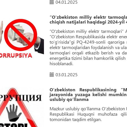
04.01.2025
“O‘zbekiston milliy elektr tarmoqla
chiqish natijalari haqidagi 2024-yi
“O'zbekiston milliy elektr tarmoqlari”
“O‘zbekiston Respublikasida elektr energ
to‘g‘risida”gi PQ-4249-sonli qaroriga
elektr tarmoqlaridan foydalanish va ular
tarmoqlari orqali etkazib berish va dav
energetika tizimi bilan hamkorlik qilish 
hisoblanadi.
03.01.2025
O‘zbekiston Respublikasining “M
jarayonida yuzaga kelishi mumkin
uslubiy qo‘llanma
Mazkur uslubiy qo‘llanma O‘zbekiston R
Respublikasi Huquqni muhofaza qili
tomonidan taqdim etilgan.