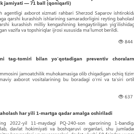
ik jamiyati — 71 ball (qoniqarli)
 agentligi axborot xizmati rahbari Sherzod Saparov ishtirokid
iyaga qarshi kurashish ishlarining samaradorligini reyting baholas
arshi kurashish milliy kengashining kengaytirilgan yig‘ilishidag
an vazifa va topshiriqlar ijrosi xususida maʼlumot berildi.
844
rni tag-tomiri bilan yo‘qotadigan preventiv choralarn
mmosini jamoatchilik muhokamasiga olib chiqadigan ochiq tizim
aviy axborot vositalarining bu boradagi o‘rni va taʼsiri orti
637
baholash har yili 1-martga qadar amalga oshiriladi
ining 2022-yil 11-maydagi PQ-240-son qarorining 1-bandig
lab, davlat hokimiyati va boshqaruvi organlari, shu jumlada