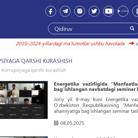
2019–2024-yillardagi maʼlumotlar ushbu h
SIYAGA QARSHI KURASHISH
Korrupsiyaga qarshi kurashish
Energetika vazirligida “Manfaat
bagʻishlangan navbatdagi seminar b
Joriy yil 8-may kuni Energetika vaz
Oʻzbekiston Respublikasining “Manf
ahamiyatiga bagʻishlangan seminar tashk
08.05.2025