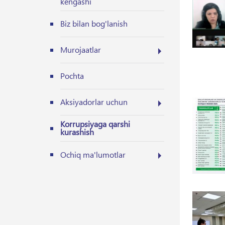
kengashi
Biz bilan bog'lanish
Murojaatlar
Pochta
Aksiyadorlar uchun
Korrupsiyaga qarshi
kurashish
Ochiq ma'lumotlar