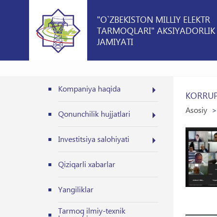
"O`ZBEKISTON MILLIY ELEKTR
TARMOQLARI" AKSIYADORLIK
JAMIYATI
Kompaniya haqida
KORRUP
Asosiy
Qonunchilik hujjatlari
Investitsiya salohiyati
Qiziqarli xabarlar
Yangiliklar
Tarmoq ilmiy-texnik