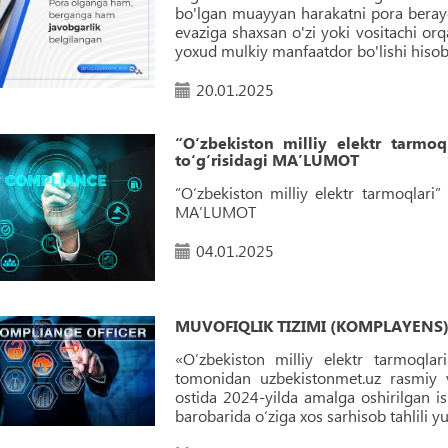
bo'lgan muayyan harakatni pora berayo
evaziga shaxsan o'zi yoki vositachi orq
yoxud mulkiy manfaatdor bo'lishi hisob
20.01.2025
“O‘zbekiston milliy elektr tarmoq
to‘g‘risidagi MAʼLUMOT
“O‘zbekiston milliy elektr tarmoqlari”
MAʼLUMOT
04.01.2025
MUVOFIQLIK TIZIMI (KOMPLAYENS) X
«O‘zbekiston milliy elektr tarmoqlar
tomonidan uzbekistonmet.uz rasmiy
ostida 2024-yilda amalga oshirilgan ish
barobarida o‘ziga xos sarhisob tahlili y