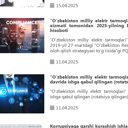
15.04.2025
“O‘zbekiston milliy elektr tarmoql
xizmati tomonidan 2025-yilning 
hisoboti
“O‘zbekiston milliy elektr tarmoqlari
2019-yil 27-martdagi “O‘zbekiston Resp
isloh qilish strategiyasi to‘g‘risida”gi 
11.04.2025
“O‘zbekiston milliy elektr tarmoql
davrida ishga qabul qilingan (rotat
“O‘zbekiston milliy elektr tarmoqlari
ishga qabul qilingan (rotatsiya qilinga
11.04.2025
Korrupsiyaga qarshi kurashish ishla