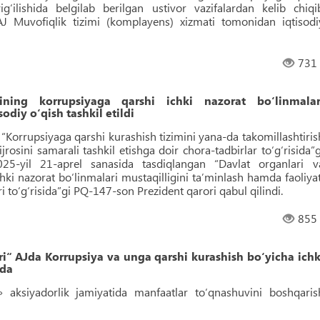
g‘ilishida belgilab berilgan ustivor vazifalardan kelib chiqi
”AJ Muvofiqlik tizimi (komplayens) xizmati tomonidan iqtisodi
731
rining korrupsiyaga qarshi ichki nazorat bo‘linmalar
odiy o‘qish tashkil etildi
“Korrupsiyaga qarshi kurashish tizimini yana-da takomillashtiris
jrosini samarali tashkil etishga doir chora-tadbirlar to‘g‘risida”g
5-yil 21-aprel sanasida tasdiqlangan “Davlat organlari v
chki nazorat bo‘linmalari mustaqilligini taʼminlash hamda faoliyat
i to‘g‘risida”gi PQ-147-son Prezident qarori qabul qilindi.
855
ri“ AJda Korrupsiya va unga qarshi kurashish bo‘yicha ichk
ida
i» aksiyadorlik jamiyatida manfaatlar to‘qnashuvini boshqaris