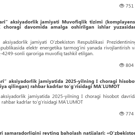
751
ari” aksiyadorlik jamiyati Muvofiqlik tizimi (komplayens
I choragi davomida amalga oshirilgan ishlar yuzasida
” aksiyadorlik jamiyati O‘zbekiston Respublikasi Prezidentinin
ublikasida elektr energetika tarmog‘ini yanada rivojlantirish v
PQ-4249-sonli qaroriga muvofiq tashkil etilgan.
804
ari” aksiyadorlik jamiyatida 2025-yilning I choragi hisobo
siya qilingan) rahbar kadrlar toʻgʻrisidagi MAʼLUMOT
” aksiyadorlik jamiyatida 2025-yilning I choragi hisobot davrid
n) rahbar kadrlar toʻgʻrisidagi MAʼLUMOT
774
ri samaradorligini reyting baholash natijalari: «O‘zbekisto