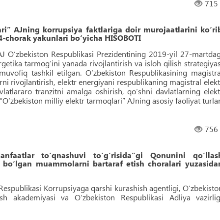
715
ri” AJning korrupsiya faktlariga doir murojaatlarini koʻri
l 4-chorak yakunlari bo‘yicha HISOBOTI
 AJ O‘zbekiston Respublikasi Prezidentining 2019-yil 27-martdag
etika tarmog‘ini yanada rivojlantirish va isloh qilish strategiyas
 muvofiq tashkil etilgan. O‘zbekiston Respublikasining magistra
ni rivojlantirish, elektr energiyani respublikaning magistral elekt
latlararo tranzitni amalga oshirish, qo‘shni davlatlarning elekt
“O‘zbekiston milliy elektr tarmoqlari” AJning asosiy faoliyat turlar
756
anfaatlar to‘qnashuvi to‘g‘risida”gi Qonunini qo‘llas
 bo‘lgan muammolarni bartaraf etish choralari yuzasida
espublikasi Korrupsiyaga qarshi kurashish agentligi, O‘zbekisto
sh akademiyasi va O‘zbekiston Respublikasi Adliya vazirlig