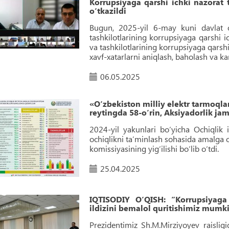
Korrupsiyaga qarshi ichki nazorat
o‘tkazildi
Bugun, 2025-yil 6-may kuni davlat or
tashkilotlarining korrupsiyaga qarshi i
va tashkilotlarining korrupsiyaga qarsh
xavf-xatarlarni aniqlash, baholash va k
06.05.2025
«O‘zbekiston milliy elektr tarmoqla
reytingda 58-o‘rin, Aksiyadorlik jami
2024-yil yakunlari bo‘yicha Ochiqlik 
ochiqlikni taʼminlash sohasida amalga o
komissiyasining yig‘ilishi bo‘lib o‘tdi.
25.04.2025
IQTISODIY O‘QISH: “Korrupsiyaga
ildizini bemalol quritishimiz mumk
Prezidentimiz Sh.M.Mirziyoyev raislig