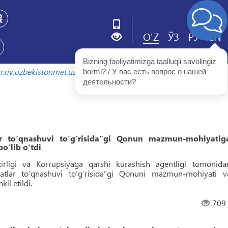
O'Z
ЎЗ
РУ
EN
Bizning faoliyatimizga taalluqli savolingiz 
avolada
arxiv.uzbekistonmet.uz
bormi? / У вас есть вопрос о нашей 
деятельности?
lar toʻqnashuvi toʻgʻrisida”gi Qonun mazmun-mohiyatig
oʻlib oʻtdi
irligi va Korrupsiyaga qarshi kurashish agentligi tomonida
aatlar toʻqnashuvi toʻgʻrisida”gi Qonuni mazmun-mohiyati v
il etildi.
709