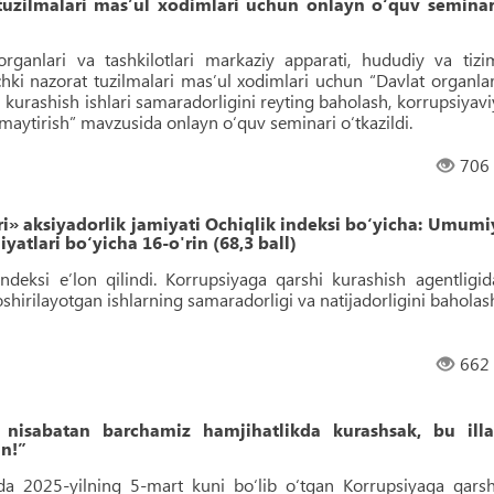
 tuzilmalari mas’ul xodimlari uchun onlayn o‘quv seminar
ganlari va tashkilotlari markaziy apparati, hududiy va tizi
chki nazorat tuzilmalari mas’ul xodimlari uchun “Davlat organlar
i kurashish ishlari samaradorligini reyting baholash, korrupsiyavi
amaytirish” mavzusida onlayn o‘quv seminari o‘tkazildi.
706
ri» aksiyadorlik jamiyati Ochiqlik indeksi bo‘yicha: Umumi
yatlari bo‘yicha 16-o'rin (68,3 ball)
indeksi eʼlon qilindi. Korrupsiyaga qarshi kurashish agentligid
shirilayotgan ishlarning samaradorligi va natijadorligini baholas
662
 nisabatan barchamiz hamjihatlikda kurashsak, bu illa
in!”
ida 2025-yilning 5-mart kuni bo‘lib o‘tgan Korrupsiyaga qarsh